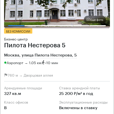
Еще фото
БЕЗ КОМИССИИ
Бизнес-центр
Пилота Нестерова 5
Москва, улица Пилота Нестерова, 5
Аэропорт → 1.05 км
~
10 мин
760 м → Дворцовая аллея
Арендуемые площади
Ставка арендной платы
327 кв.м
25 200 Р/м² в год
Класс офисов
Эксплуатационные расходы
B
Включены в ставку