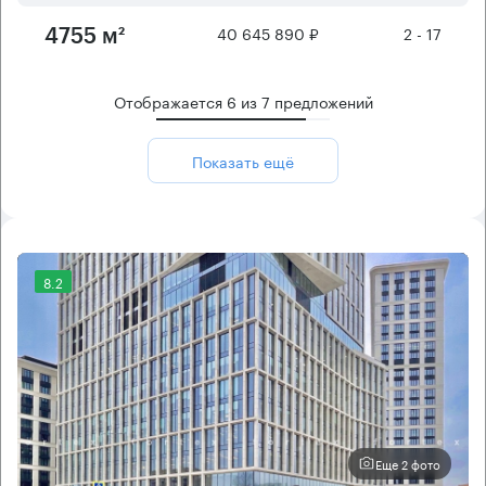
40 645 890 ₽
2 - 17
4755 м²
Отображается
6
из
7
предложений
Показать ещё
8.2
Еще 2 фото