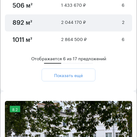
1 433 670 ₽
6
506 м²
2 044 170 ₽
2
892 м²
2 864 500 ₽
6
1011 м²
Отображается
6
из
17
предложений
Показать ещё
8.2