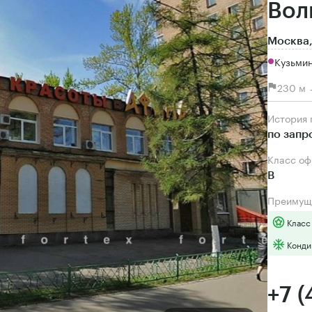
Вол
Москва,
Кузьми
230 м 
История
по запр
Класс о
B
Преимущ
Класс
Конди
+7 (