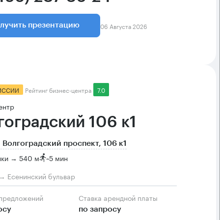
06 Августа 2026
лучить презентацию
ИССИИ
Рейтинг бизнес-центра
7.0
ентр
гоградский 106 к1
 Волгоградский проспект, 106 к1
нки → 540 м
~
5 мин
→ Есенинский бульвар
 предложений
Ставка арендной платы
осу
по запросу