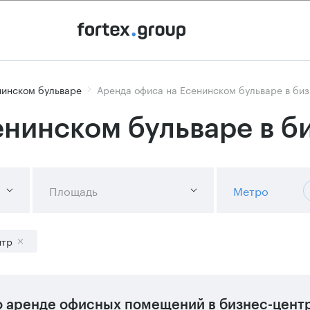
нинском бульваре
Аренда офиса на Есенинском бульваре в би
енинском бульваре в б
Площадь
Метро
нтр
 аренде офисных помещений в бизнес-цент