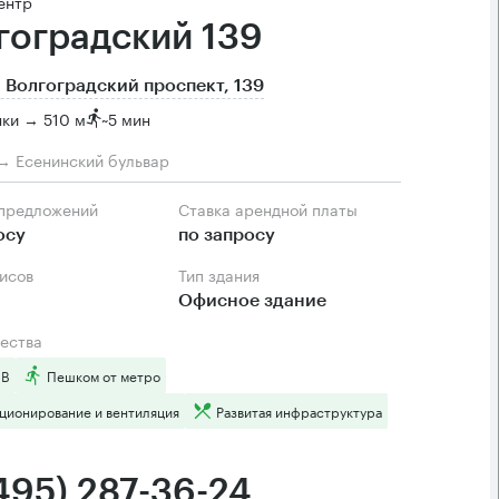
ентр
гоградский 139
 Волгоградский проспект, 139
ки → 510 м
~
5 мин
→ Есенинский бульвар
 предложений
Ставка арендной платы
осу
по запросу
фисов
Тип здания
Офисное здание
ества
 B
Пешком от метро
ционирование и вентиляция
Развитая инфраструктура
(495) 287-36-24