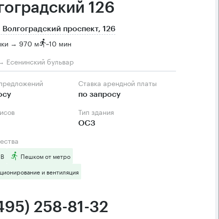
гоградский 126
 Волгоградский проспект, 126
нки → 970 м
~
10 мин
→ Есенинский бульвар
 предложений
Ставка арендной платы
осу
по запросу
фисов
Тип здания
ОСЗ
ества
 B
Пешком от метро
ционирование и вентиляция
495) 258-81-32