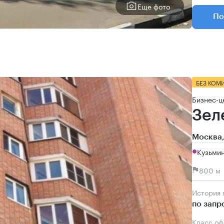
Еще фото
По
БЕЗ КОМ
Бизнес-ц
Зел
Москва,
Кузьми
800 м 
История
по запр
Класс о