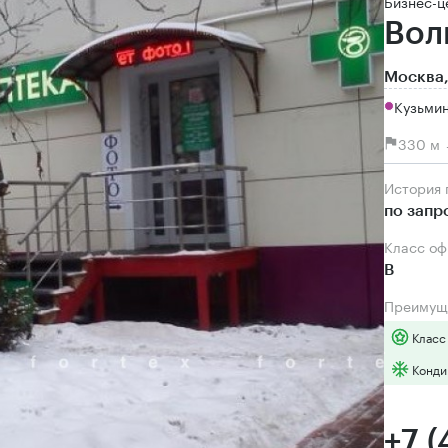
Бизнес-ц
Вол
Москва,
Кузьмин
330 м 
История
по запр
Класс о
B
Преимущ
Класс
Конди
+7 