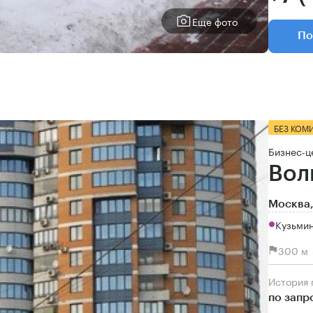
Еще фото
По
БЕЗ КОМ
Бизнес-ц
Вол
Москва,
Кузьми
300 м 
История
по запр