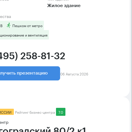
Жилое здание
ества
 B
Пешком от метро
ционирование и вентиляция
495) 258-81-32
06 Августа 2026
лучить презентацию
ИССИИ
Рейтинг бизнес-центра
7.0
ентр
гоградский 80/2 к1