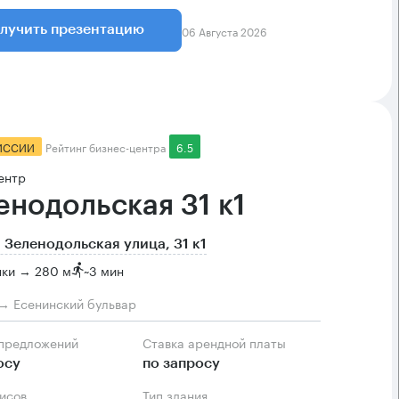
06 Августа 2026
лучить презентацию
ИССИИ
Рейтинг бизнес-центра
6.5
ентр
енодольская 31 к1
 Зеленодольская улица, 31 к1
нки → 280 м
~
3 мин
→ Есенинский бульвар
 предложений
Ставка арендной платы
осу
по запросу
фисов
Тип здания