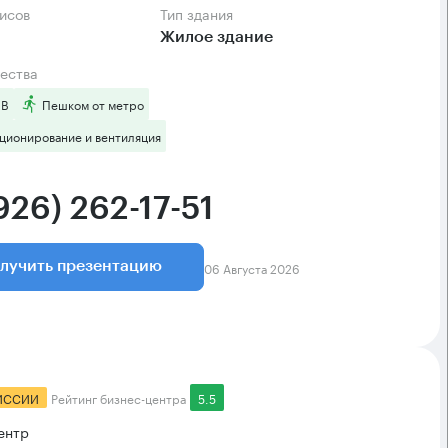
фисов
Тип здания
Жилое здание
ества
 B
Пешком от метро
ционирование и вентиляция
926) 262-17-51
06 Августа 2026
лучить презентацию
ИССИИ
Рейтинг бизнес-центра
5.5
ентр