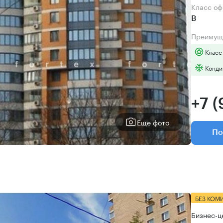
Класс о
B
Преимущ
Класс
Конди
+7 (
Еще фото
По
БЕЗ КОМ
Бизнес-ц