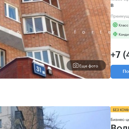
B
Преимущ
Класс
Конди
+7 (
Еще фото
По
БЕЗ КОМ
Бизнес-ц
Вол