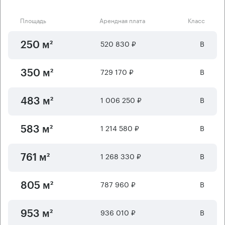
Площадь
Арендная плата
Класс
520 830 ₽
B
250 м²
729 170 ₽
B
350 м²
1 006 250 ₽
B
483 м²
1 214 580 ₽
B
583 м²
1 268 330 ₽
B
761 м²
787 960 ₽
B
805 м²
936 010 ₽
B
953 м²