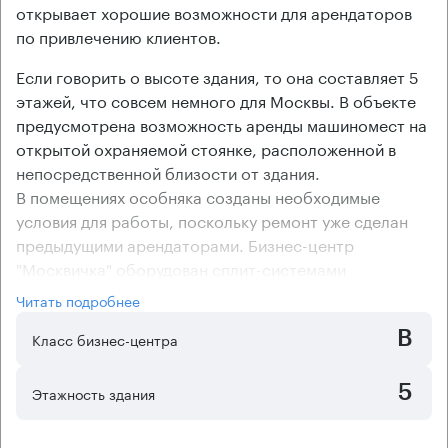
открывает хорошие возможности для арендаторов
по привлечению клиентов.
Если говорить о высоте здания, то она составляет 5
этажей, что совсем немного для Москвы. В объекте
предусмотрена возможность аренды машиномест на
открытой охраняемой стоянке, расположенной в
непосредственной близости от здания.
В помещениях особняка созданы необходимые
условия для работы, поскольку ремонт уже сделан
предыдущими арендаторами. Бизнес-центр
"Москвичка" оборудован сплит-системами
кондиционирования, поддерживающими комфортный
Читать подробнее
температурный режим. Офисный центр имеет
B
смешанную планировку помещений, что позволяет
Класс бизнес-центра
комфортно разместить сотрудников в соответствии с
организационной структурой компании.
5
Этажность здания