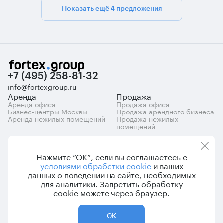
Показать ещё 4 предложения
+7 (495) 258-81-32
info@fortexgroup.ru
Аренда
Продажа
Аренда офиса
Продажа офиса
Бизнес-центры Москвы
Продажа арендного бизнеса
Аренда нежилых помещений
Продажа нежилых
помещений
Каталоги
Компания
Каталог бизнес-центров
О компании
Нажмите “ОК”, если вы соглашаетесь с
Вакансии
условиями обработки cookie
и ваших
Контакты
данных о поведении на сайте, необходимых
для аналитики. Запретить обработку
cookie можете через браузер.
© 2026 Fortex.Group. ООО «АРЕНДА ОФИСА», ОГРН 1177746948686,
ИНН 7703433226
ОК
Политика конфиденциальности