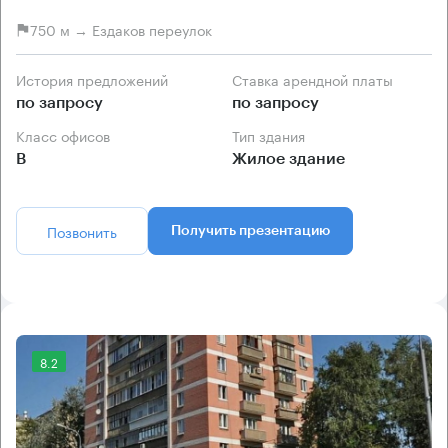
750 м → Ездаков переулок
История предложений
Ставка арендной платы
по запросу
по запросу
Класс офисов
Тип здания
B
Жилое здание
Позвонить
Получить презентацию
8.2