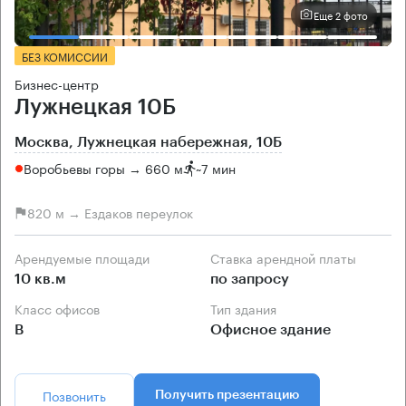
Еще 2 фото
БЕЗ КОМИССИИ
Бизнес-центр
Лужнецкая 10Б
Москва, Лужнецкая набережная, 10Б
Воробьевы горы → 660 м
~
7 мин
820 м → Ездаков переулок
Арендуемые площади
Ставка арендной платы
10 кв.м
по запросу
Класс офисов
Тип здания
B
Офисное здание
Позвонить
Получить презентацию