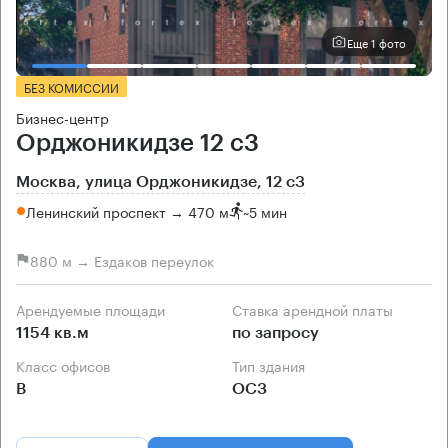
Еще 1 фото
БЕЗ КОМИССИИ
Бизнес-центр
Орджоникидзе 12 с3
Москва, улица Орджоникидзе, 12 с3
Ленинский проспект → 470 м
~
5 мин
880 м → Ездаков переулок
Арендуемые площади
Ставка арендной платы
1154 кв.м
по запросу
Класс офисов
Тип здания
B
ОСЗ