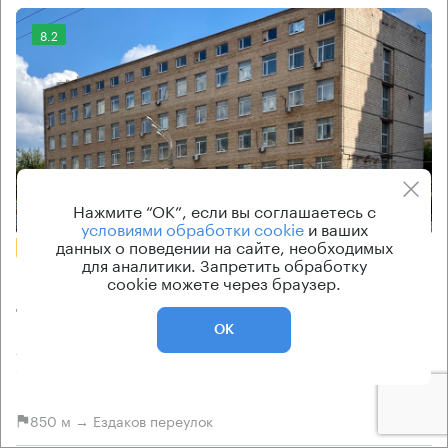
8.2
Еще фото
Нажмите “ОК”, если вы соглашаетесь с
условиями обработки cookie
и ваших
данных о поведении на сайте, необходимых
БЕЗ КОМИССИИ
для аналитики. Запретить обработку
Бизнес-центр
cookie можете через браузер.
Ленинский 29
ОК
Москва, Ленинский проспект, 29
Ленинский проспект → 790 м
~
8 мин
850 м → Ездаков переулок