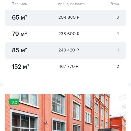
Площадь
Арендная плата
Этаж
204 880 ₽
3
65 м²
238 600 ₽
1
79 м²
243 420 ₽
1
85 м²
467 770 ₽
2
152 м²
8.2