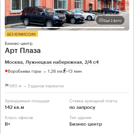
Еще 2 фото
БЕЗ КОМИССИИ
Бизнес-центр
Арт Плаза
Москва, Лужнецкая набережная, 2/4 с4
Воробьевы горы → 1.26 км
~
13 мин
380 м → Ездаков переулок
Арендуемые площади
Ставка арендной платы
142 кв.м
по запросу
Класс офисов
Тип здания
B+
Бизнес-центр