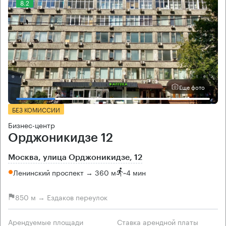
8.2
Еще фото
БЕЗ КОМИССИИ
Бизнес-центр
Орджоникидзе 12
Москва, улица Орджоникидзе, 12
Ленинский проспект → 360 м
~
4 мин
850 м → Ездаков переулок
Арендуемые площади
Ставка арендной платы