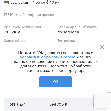
Павелецкая → 1.05 км
~
10 мин
610 м → Гончарный проезд
Арендуемые площади
Ставка арендной платы
313 кв.м
по запросу
Класс офисов
Тип здания
B
Офисное здание
Нажмите “ОК”, если вы соглашаетесь с
условиями обработки cookie
и ваших
данных о поведении на сайте, необходимых
Позвонить
для аналитики. Запретить обработку
Получить презентацию
cookie можете через браузер.
Предложения по аренде в этом здании:
ОК
Площадь
Арендная плата
Этаж
594 700 ₽
2 - 3
313 м²