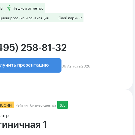
 B
Пешком от метро
ционирование и вентиляция
Свой паркинг
495) 258-81-32
06 Августа 2026
лучить презентацию
ИССИИ
Рейтинг бизнес-центра
6.5
ентр
тиничная 1