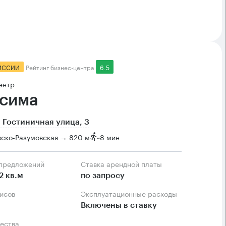
ИССИИ
Рейтинг бизнес-центра
6.5
ентр
сима
 Гостиничная улица, 3
ско-Разумовская → 820 м
~
8 мин
 предложений
Ставка арендной платы
2 кв.м
по запросу
фисов
Эксплуатационные расходы
Включены в ставку
ества