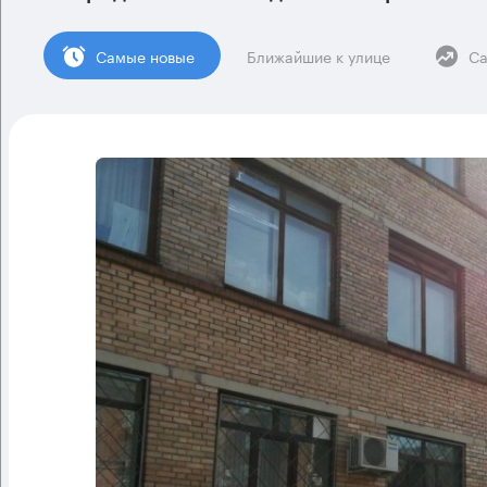
Cамые новые
Ближайшие к улице
Са