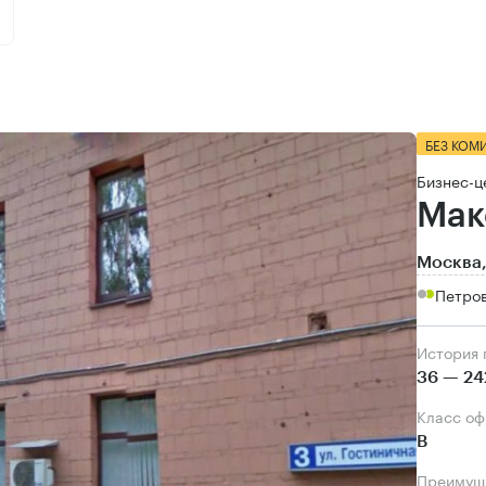
БЕЗ КОМ
Бизнес-ц
Мак
Москва,
Петров
История
36 — 24
Класс о
B
Преимущ