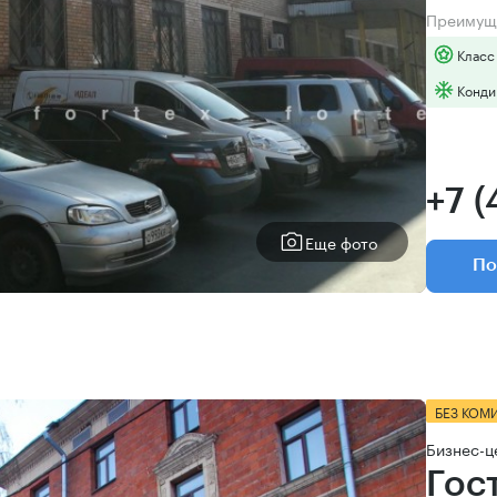
Преимущ
Класс
Конди
+7 
Еще фото
По
БЕЗ КОМ
Бизнес-ц
Гос