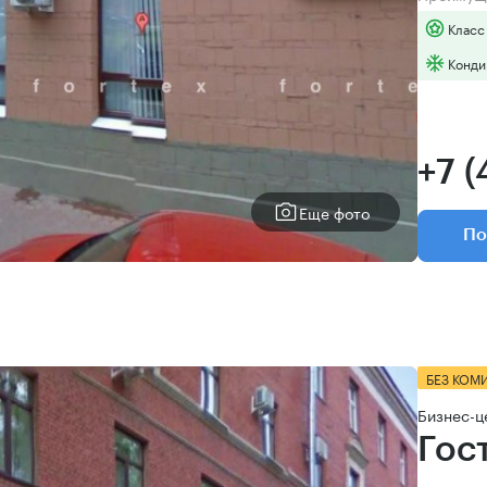
Класс
Конди
+7 (
Еще фото
По
БЕЗ КОМ
Бизнес-ц
Гос