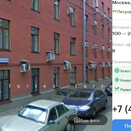
Москва,
Петров
История
100 — 2
Класс о
B
Преимущ
Класс
Конди
Разви
+7 
Еще фото
По