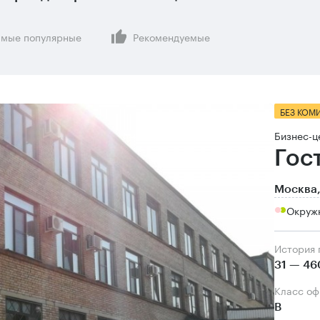
мые популярные
Рекомендуемые
БЕЗ КОМ
Бизнес-ц
Гос
Москва,
Окруж
История
31 — 46
Класс о
B