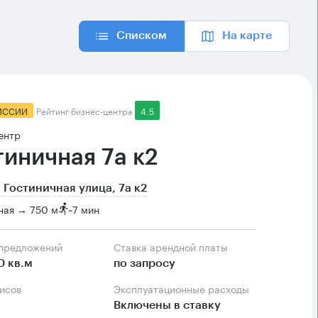
Списком
На карте
ИССИИ
Рейтинг бизнес-центра
4.5
ентр
тиничная 7а к2
 Гостиничная улица, 7а к2
ная → 750 м
~
7 мин
 предложений
Ставка арендной платы
0 кв.м
по запросу
фисов
Эксплуатационные расходы
Включены в ставку