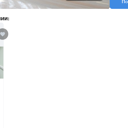
По
нии: