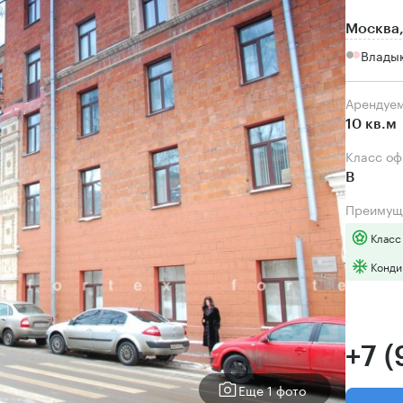
Москва,
Влады
Арендуе
10 кв.м
Класс о
B
Преимущ
Класс
Конди
+7 
Еще 1 фото