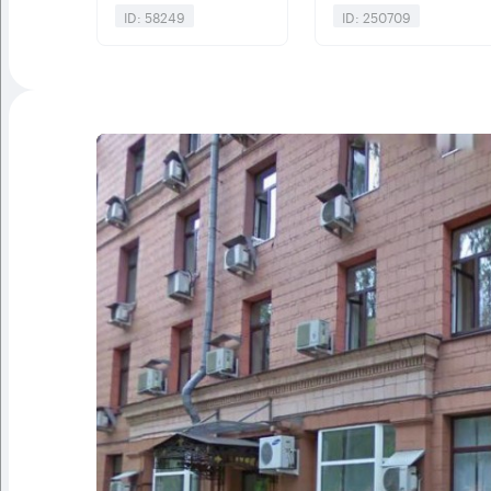
ID: 58249
ID: 250709