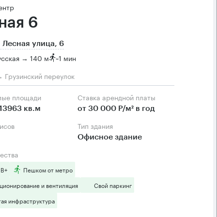
ентр
ная 6
 Лесная улица, 6
сская → 140 м
~
1 мин
→ Грузинский переулок
мые площади
Ставка арендной платы
13963 кв.м
от 30 000 Р/м² в год
фисов
Тип здания
Офисное здание
ества
 B+
Пешком от метро
ционирование и вентиляция
Свой паркинг
тая инфраструктура