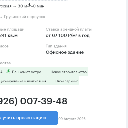
усская → 30 м
~
0 мин
→ Грузинский переулок
мые площади
Ставка арендной платы
241 кв.м
от 67 100 Р/м² в год
фисов
Тип здания
Офисное здание
ества
 А
Пешком от метро
Новое строительство
ционирование и вентиляция
Свой паркинг
(926) 007-39-48
09 Августа 2026
лучить презентацию