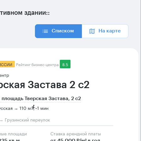
тивном здании::
Списком
На карте
ИССИИ
Рейтинг бизнес-центра
8.5
ентр
рская Застава 2 с2
 площадь Тверская Застава, 2 с2
сская → 110 м
~
1 мин
→ Грузинский переулок
мые площади
Ставка арендной платы
335 кв.м
от 45 000 Р/м² в год