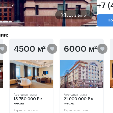
+7 
Еще 2 фото
По
нии:
4500 м²
6000 м²
Арендная плата
Арендная плата
в
в
15 750 000 ₽
21 000 000 ₽
месяц
месяц
Характеристики
Характеристики