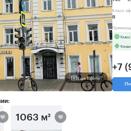
Класс о
B
Преимущ
Класс
Конди
+7 
Еще 1 фото
По
нии:
1063 м²