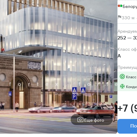
Белор
330 м 
Арендуе
252 — 3
Класс о
А
Преимущ
Класс
Конди
+7 
Еще фото
По