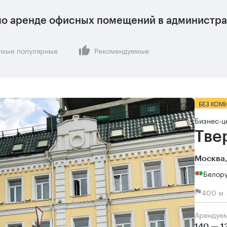
о аренде офисных помещений в администра
мые популярные
Рекомендуемые
БЕЗ КОМ
Бизнес-ц
Тве
Москва,
Белору
400 м 
Арендуе
140 — 1