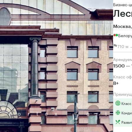
Бизнес-ц
Лес
Москва,
Белору
710 м 
Арендуе
1500 — 
Класс о
B+
Преимущ
Класс
Конди
Разви