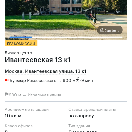
Еще фото
БЕЗ КОМИССИИ
Бизнес-центр
Ивантеевская 13 к1
Москва, Ивантеевская улица, 13 к1
Бульвар Рокоссовского → 900 м
~
9 мин
930 м → Игральная улица
Арендуемые площади
Ставка арендной платы
10 кв.м
по запросу
Класс офисов
Тип здания