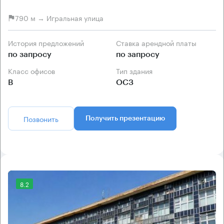
790 м → Игральная улица
История предложений
Ставка арендной платы
по запросу
по запросу
Класс офисов
Тип здания
B
ОСЗ
Позвонить
Получить презентацию
8.2