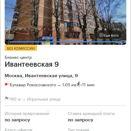
Еще фото
БЕЗ КОМИССИИ
Бизнес-центр
Ивантеевская 9
Москва, Ивантеевская улица, 9
Бульвар Рокоссовского → 1.05 км
~
11 мин
780 м → Игральная улица
История предложений
Ставка арендной платы
по запросу
по запросу
Класс офисов
Тип здания