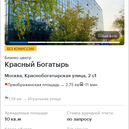
Еще фото
БЕЗ КОМИССИИ
Бизнес-центр
Красный Богатырь
Москва, Краснобогатырская улица, 2 с1
Преображенская площадь → 2.75 км
~
11 мин
1.19 км → Игральная улица
Арендуемые площади
Ставка арендной платы
10 кв.м
по запросу
Класс офисов
Тип здания