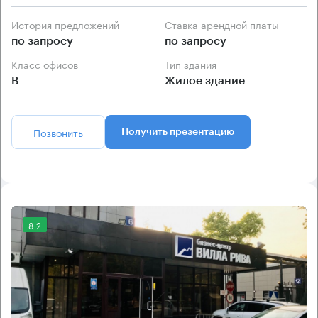
История предложений
Ставка арендной платы
по запросу
по запросу
Класс офисов
Тип здания
B
Жилое здание
Позвонить
Получить презентацию
8.2