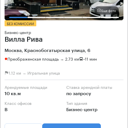
Еще фото
БЕЗ КОМИССИИ
Бизнес-центр
Вилла Рива
Москва, Краснобогатырская улица, 6
Преображенская площадь → 2.73 км
~
11 мин
1.12 км → Игральная улица
Арендуемые площади
Ставка арендной платы
10 кв.м
по запросу
Класс офисов
Тип здания
B
Бизнес-центр