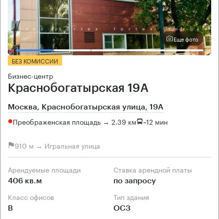
Еще фото
БЕЗ КОМИССИИ
Бизнес-центр
Краснобогатырская 19А
Москва, Краснобогатырская улица, 19А
Преображенская площадь → 2.39 км
~
12 мин
910 м → Игральная улица
Арендуемые площади
Ставка арендной платы
406 кв.м
по запросу
Класс офисов
Тип здания
B
ОСЗ