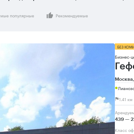
мые популярные
Рекомендуемые
БЕЗ КОМ
Бизнес-ц
Геф
Москва,
Лианоз
1.41 к
Арендуе
439 — 2
Класс о