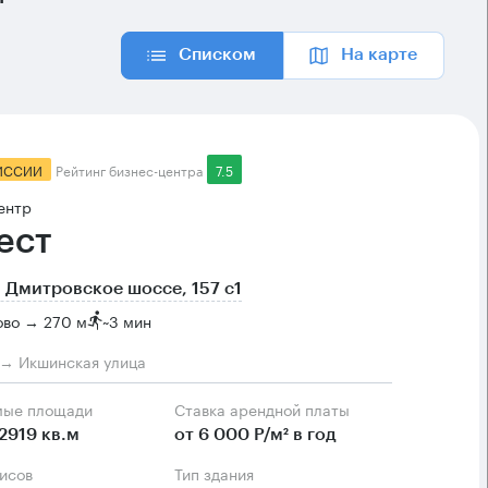
Списком
На карте
ИССИИ
Рейтинг бизнес-центра
7.5
ентр
ест
 Дмитровское шоссе, 157 с1
ово → 270 м
~
3 мин
м → Икшинская улица
мые площади
Ставка арендной платы
2919 кв.м
от 6 000 Р/м² в год
фисов
Тип здания