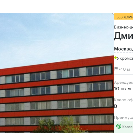
БЕЗ КОМ
Бизнес-ц
Дми
Москва,
Яхромс
740 м 
Арендуе
10 кв.м
Класс о
B
Преимущ
Класс