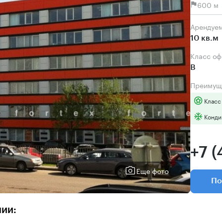
600 м 
Арендуе
10 кв.м
Класс о
B
Преимущ
Класс
Конди
+7 (
Еще фото
По
нии: