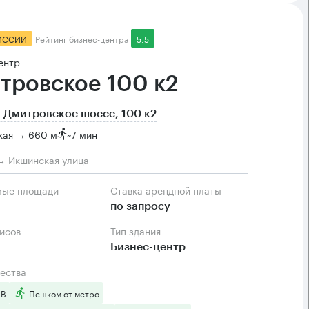
ИССИИ
Рейтинг бизнес-центра
5.5
ентр
тровское 100 к2
 Дмитровское шоссе, 100 к2
кая → 660 м
~
7 мин
→ Икшинская улица
мые площади
Ставка арендной платы
по запросу
фисов
Тип здания
Бизнес-центр
ества
 B
Пешком от метро