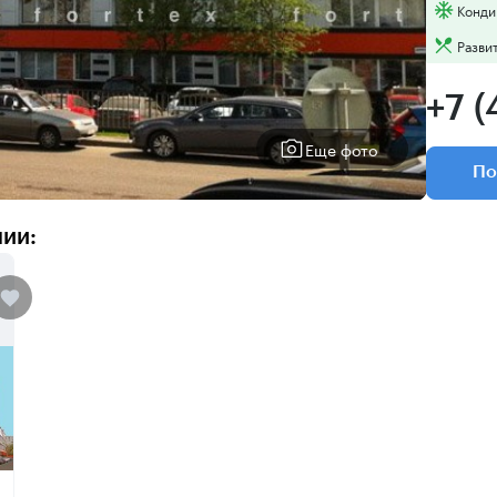
Конди
Разви
+7 (
Еще фото
По
нии: