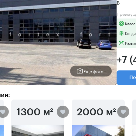
B
Преимущ
Класс
Конди
Разви
+7 (
Еще фото
По
нии:
1300 м²
2000 м²