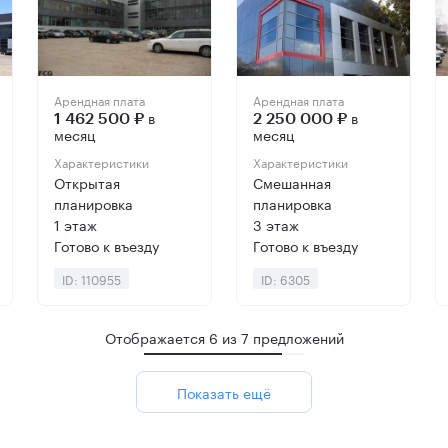
Арендная плата
Арендная плата
в
в
1 462 500 ₽
2 250 000 ₽
месяц
месяц
Характеристики
Характеристики
Открытая
Смешанная
планировка
планировка
1 этаж
3 этаж
Готово к въезду
Готово к въезду
ID: 110955
ID: 6305
Отображается
6
из
7
предложений
Показать ещё