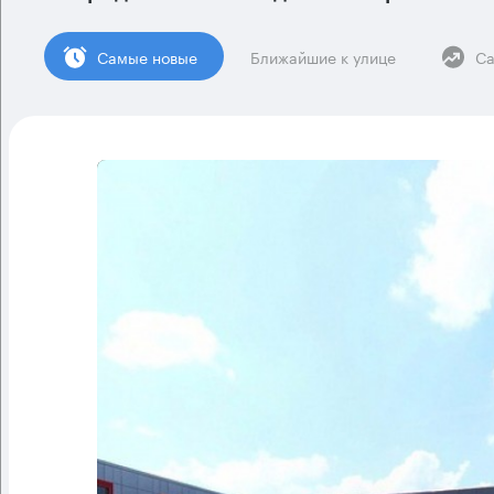
Cамые новые
Ближайшие к улице
Са