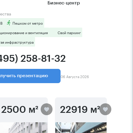
Бизнес-центр
ества
 B
Пешком от метро
ционирование и вентиляция
Свой паркинг
тая инфраструктура
495) 258-81-32
06 Августа 2026
лучить презентацию
2500 м²
22919 м²