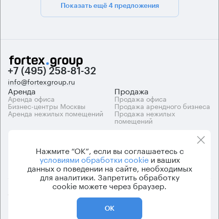
Показать ещё 4 предложения
+7 (495) 258-81-32
info@fortexgroup.ru
Аренда
Продажа
Аренда офиса
Продажа офиса
Бизнес-центры Москвы
Продажа арендного бизнеса
Аренда нежилых помещений
Продажа нежилых
помещений
Каталоги
Компания
Каталог бизнес-центров
О компании
Нажмите “ОК”, если вы соглашаетесь с
Вакансии
условиями обработки cookie
и ваших
Контакты
данных о поведении на сайте, необходимых
для аналитики. Запретить обработку
cookie можете через браузер.
© 2026 Fortex.Group. ООО «АРЕНДА ОФИСА», ОГРН 1177746948686,
ИНН 7703433226
ОК
Политика конфиденциальности