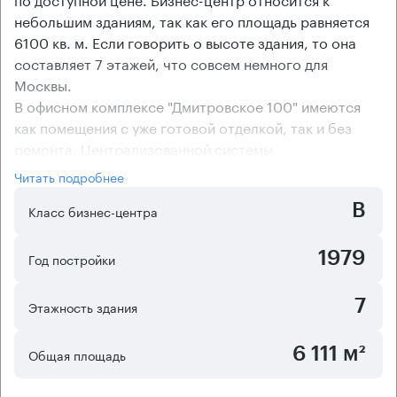
небольшим зданиям, так как его площадь равняется
6100 кв. м. Если говорить о высоте здания, то она
составляет 7 этажей, что совсем немного для
Москвы.
В офисном комплексе "Дмитровское 100" имеются
как помещения с уже готовой отделкой, так и без
ремонта. Централизованной системы
кондиционирования на объекте не предусмотрено,
Читать подробнее
но арендаторы могут оборудовать помещения
B
климатической техникой, для этого имеются все
Класс бизнес-центра
технические возможности.
1979
Год постройки
7
Этажность здания
6 111 м²
Общая площадь