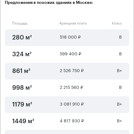
Предложения в похожих зданиях в Москве:
Площадь
Арендная плата
Класс
518 000 ₽
B
280 м²
599 400 ₽
B
324 м²
2 526 750 ₽
B+
861 м²
2 215 560 ₽
B
998 м²
3 081 910 ₽
B+
1179 м²
4 817 930 ₽
B+
1449 м²