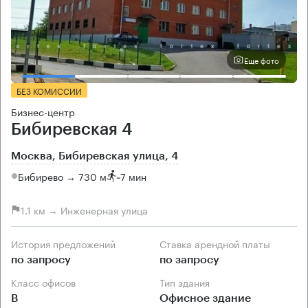
Еще фото
БЕЗ КОМИССИИ
Бизнес-центр
Бибиревская 4
Москва, Бибиревская улица, 4
Бибирево → 730 м
~
7 мин
1.1 км → Инженерная улица
История предложений
Ставка арендной платы
по запросу
по запросу
Класс офисов
Тип здания
B
Офисное здание