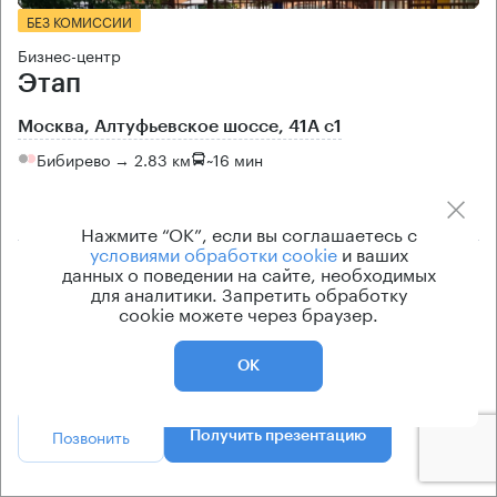
БЕЗ КОМИССИИ
Бизнес-центр
Этап
Москва, Алтуфьевское шоссе, 41А с1
Бибирево → 2.83 км
~
16 мин
1.28 км → Инженерная улица
Нажмите “ОК”, если вы соглашаетесь с
условиями обработки cookie
и ваших
История предложений
Ставка арендной платы
данных о поведении на сайте, необходимых
для аналитики. Запретить обработку
по запросу
по запросу
cookie можете через браузер.
Класс офисов
Тип здания
B
Бизнес-центр
ОК
Позвонить
Получить презентацию