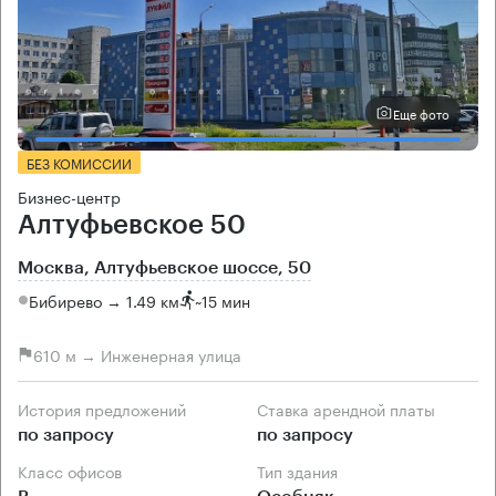
Еще фото
БЕЗ КОМИССИИ
Бизнес-центр
Алтуфьевское 50
Москва, Алтуфьевское шоссе, 50
Бибирево → 1.49 км
~
15 мин
610 м → Инженерная улица
История предложений
Ставка арендной платы
по запросу
по запросу
Класс офисов
Тип здания