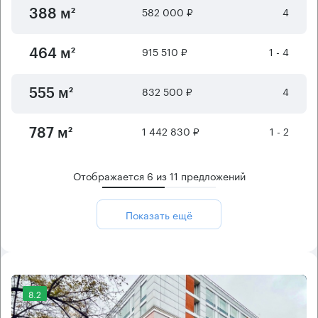
582 000 ₽
4
388 м²
915 510 ₽
1 - 4
464 м²
832 500 ₽
4
555 м²
1 442 830 ₽
1 - 2
787 м²
Отображается
6
из
11
предложений
Показать ещё
8.2