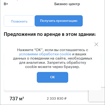
B+
Бизнес-центр
Позвонить
Получить презентацию
Предложения по аренде в этом здании:
Площадь
Арендная плата
Этаж
Нажмите “ОК”, если вы соглашаетесь с
условиями обработки cookie
и ваших
данных о поведении на сайте, необходимых
323 000 ₽
8
102 м²
для аналитики. Запретить обработку
cookie можете через браузер.
760 000 ₽
1
228 м²
ОК
1 947 500 ₽
5
615 м²
2 333 830 ₽
2 - 8
737 м²