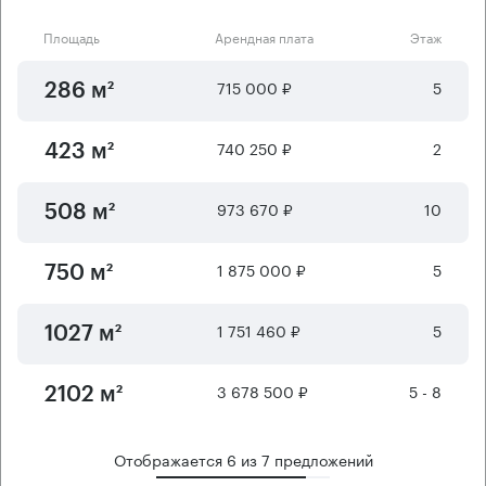
Площадь
Арендная плата
Этаж
715 000 ₽
5
286 м²
740 250 ₽
2
423 м²
973 670 ₽
10
508 м²
1 875 000 ₽
5
750 м²
1 751 460 ₽
5
1027 м²
3 678 500 ₽
5 - 8
2102 м²
Отображается
6
из
7
предложений