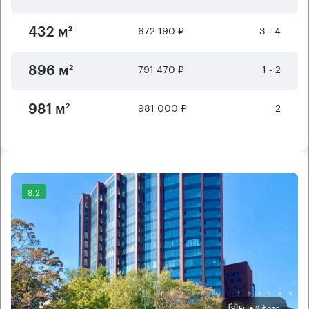
672 190 ₽
3 - 4
432 м²
791 470 ₽
1 - 2
896 м²
981 000 ₽
2
981 м²
8.2
Еще 2 фото