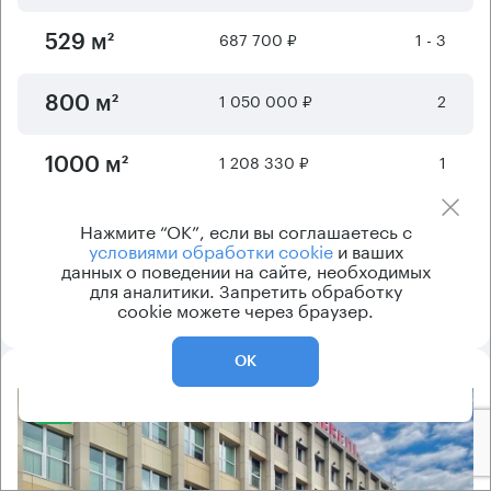
687 700 ₽
1 - 3
529 м²
1 050 000 ₽
2
800 м²
1 208 330 ₽
1
1000 м²
Нажмите “ОК”, если вы соглашаетесь с
Отображается
6
из
9
предложений
условиями обработки cookie
и ваших
данных о поведении на сайте, необходимых
для аналитики. Запретить обработку
Показать ещё
cookie можете через браузер.
ОК
8.2