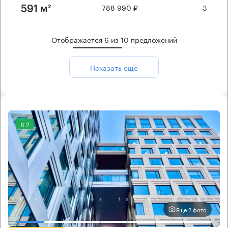
788 990 ₽
3
591 м²
Отображается
6
из
10
предложений
Показать ещё
8.2
Еще 2 фото