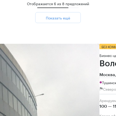
Отображается
6
из
8
предложений
Показать ещё
БЕЗ КОМ
Бизнес-ц
Вол
Москва,
Тушинск
Северо
Арендуе
100 — 1
Класс о