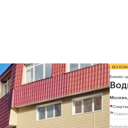
БЕЗ КОМ
Бизнес-ц
Вод
Москва,
Спартак
Северо
Арендуе