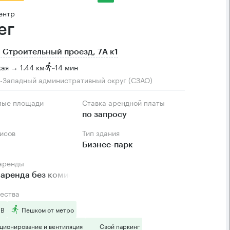
ентр
ег
 Строительный проезд, 7А к1
ая → 1.44 км
~
14 мин
-Западный административный округ (СЗАО)
мые площади
Ставка арендной платы
по запросу
фисов
Тип здания
Бизнес-парк
 аренды
аренда без комиссии
ества
 B
Пешком от метро
ционирование и вентиляция
Свой паркинг