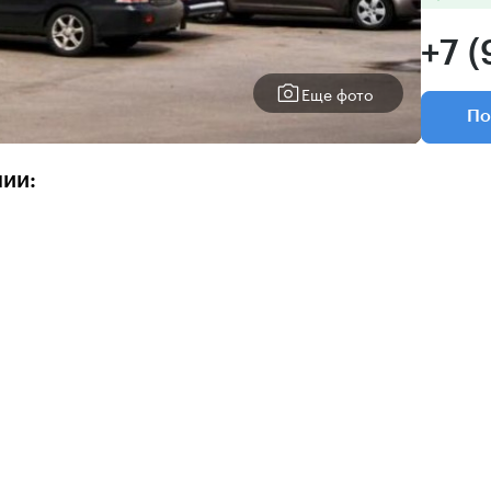
+7 
Еще фото
По
нии: