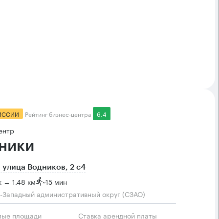
ИССИИ
Рейтинг бизнес-центра
6.4
ентр
ники
 улица Водников, 2 с4
 → 1.48 км
~
15 мин
-Западный административный округ (СЗАО)
мые площади
Ставка арендной платы