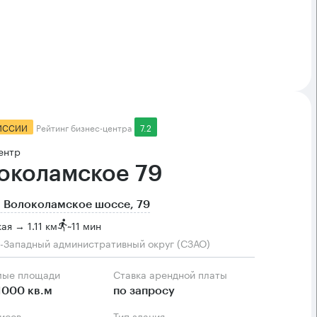
ИССИИ
Рейтинг бизнес-центра
7.2
ентр
околамское 79
 Волоколамское шоссе, 79
ая → 1.11 км
~
11 мин
-Западный административный округ (СЗАО)
мые площади
Ставка арендной платы
1000 кв.м
по запросу
фисов
Тип здания