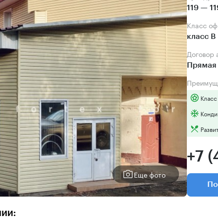
119 — 11
Класс о
класс B
Договор
Прямая 
Преимущ
Класс
Конди
Разви
+7 
Еще фото
По
нии: