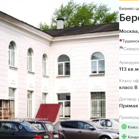
Бизнес-ц
Бер
Москва,
Тушинск
Северо
Арендуе
113 кв.м
Класс о
класс B
Договор
Прямая 
Преимущ
Класс
Конди