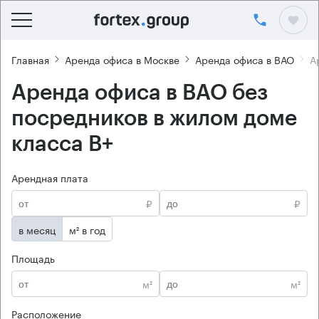
Главная
Аренда офиса в Москве
Аренда офиса в ВАО
А
Аренда офиса в ВАО без
посредников в жилом доме
класса B+
Арендная плата
₽
₽
в месяц
м² в год
Площадь
м²
м²
Расположение