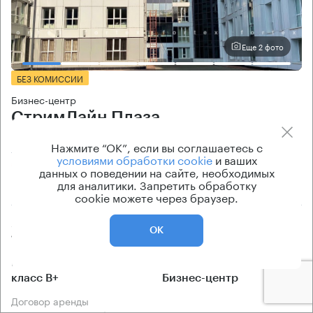
Еще 2 фото
БЕЗ КОМИССИИ
Бизнес-центр
СтримЛайн Плаза
Нажмите “ОК”, если вы соглашаетесь с
Москва, шоссе Энтузиастов, 34
условиями обработки cookie
и ваших
Шоссе Энтузиастов → 1.16 км
~
12 мин
данных о поведении на сайте, необходимых
для аналитики. Запретить обработку
Восточный административный округ (ВАО)
cookie можете через браузер.
Арендуемые площади
Ставка арендной платы
ОК
10 кв.м
по запросу
Класс офисов
Тип здания
класс B+
Бизнес-центр
Договор аренды