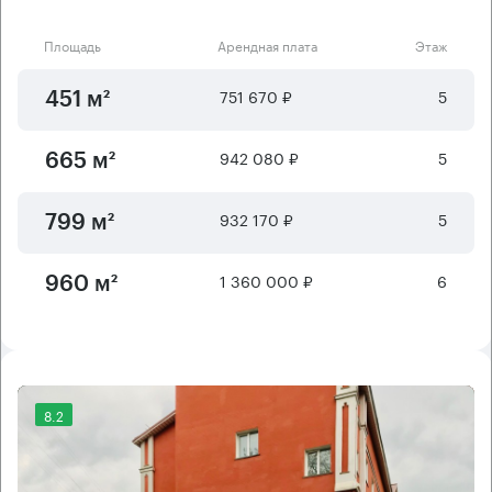
Площадь
Арендная плата
Этаж
751 670 ₽
5
451 м²
942 080 ₽
5
665 м²
932 170 ₽
5
799 м²
1 360 000 ₽
6
960 м²
8.2