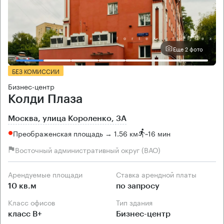
Еще 2 фото
БЕЗ КОМИССИИ
Бизнес-центр
Колди Плаза
Москва, улица Короленко, 3А
Преображенская площадь → 1.56 км
~
16 мин
Восточный административный округ (ВАО)
Арендуемые площади
Ставка арендной платы
10 кв.м
по запросу
Класс офисов
Тип здания
класс B+
Бизнес-центр