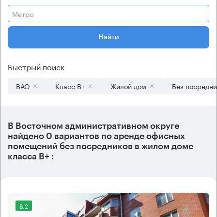
Метро
Найти
Быстрый поиск
ВАО
Класс B+
Жилой дом
Без посредни
В
Восточном административном округе
найдено
0 вариантов
по аренде офисных
помещений без посредников в жилом доме
класса B+ :
8.2