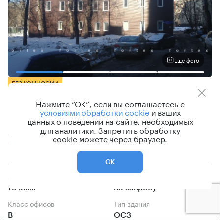
Еще фото
БЕЗ КОМИССИИ
Бизнес-центр
Нажмите “ОК”, если вы соглашаетесь с
Верхняя Красносельская 32 с3
условиями обработки cookie
и ваших
данных о поведении на сайте, необходимых
для аналитики. Запретить обработку
Москва, Верхняя Красносельская улица, 32 с3
cookie можете через браузер.
Красносельская → 210 м
~
2 мин
ОК
Арендуемые площади
Ставка арендной платы
10 кв.м
по запросу
Класс офисов
Тип здания
B
ОСЗ