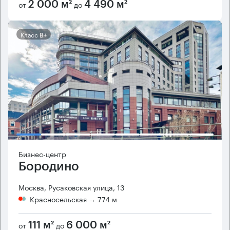
от
до
2 000 м²
4 490 м²
Класс B+
Бизнес-центр
Бородино
Москва, Русаковская улица, 13
Красносельская
→ 774 м
от
до
111 м²
6 000 м²