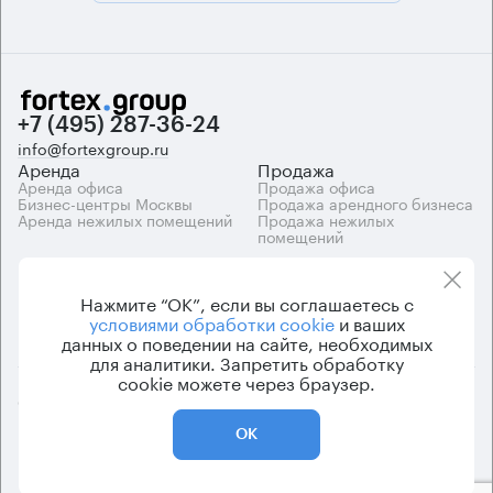
+7 (495) 287-36-24
info@fortexgroup.ru
Аренда
Продажа
Аренда офиса
Продажа офиса
Бизнес-центры Москвы
Продажа арендного бизнеса
Аренда нежилых помещений
Продажа нежилых
помещений
Каталоги
Компания
Каталог бизнес-центров
О компании
Нажмите “ОК”, если вы соглашаетесь с
Вакансии
условиями обработки cookie
и ваших
Контакты
данных о поведении на сайте, необходимых
для аналитики. Запретить обработку
cookie можете через браузер.
© 2026 Fortex.Group. ООО «АРЕНДА ОФИСА», ОГРН 1177746948686,
ИНН 7703433226
ОК
Политика конфиденциальности
Пользовательское соглашение