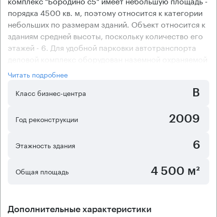
комплекс "Бородино с5" имеет небольшую площадь -
порядка 4500 кв. м, поэтому относится к категории
небольших по размерам зданий. Объект относится к
зданиям средней высоты, поскольку количество его
этажей - 6. Для удобной парковки автотранспорта
деловой комплекс оборудован наземной охраняемой
стоянкой.
Читать подробнее
Арендаторам бизнес-центра "Бородино с5"
B
предоставляются на выбор помещения с готовым
Класс бизнес-центра
ремонтом, но по желанию им могут быть
предоставлены и офисы без ремонта. Офисный
2009
Год реконструкции
центр оснащен системой приточно-вытяжной
вентиляции и сплит-системами кондиционирования,
6
Этажность здания
поэтому арендаторам гарантируются комфортные
условия для работы. Удобная смешанная планировка
4 500 м²
Общая площадь
помещений бизнес-центра дает возможность
разграничить офис на помещения для персонала и
кабинеты для руководства.
Дополнительные характеристики