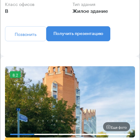
Класс офисов
Тип здания
B
Жилое здание
Позвонить
Получить презентацию
8.2
Еще фото