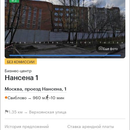
Еще фото
БЕЗ КОМИССИИ
Бизнес-центр
Нансена 1
Москва, проезд Нансена, 1
Свиблово → 960 м
~
10 мин
1.35 км → Верхоянская улица
История предложений
Ставка арендной платы