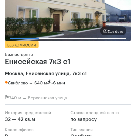
Еще фото
БЕЗ КОМИССИИ
Бизнес-центр
Енисейская 7к3 с1
Москва, Енисейская улица, 7к3 с1
Свиблово → 640 м
~
6 мин
740 м → Верхоянская улица
История предложений
Ставка арендной платы
32 — 42 кв.м
по запросу
Класс офисов
Тип здания