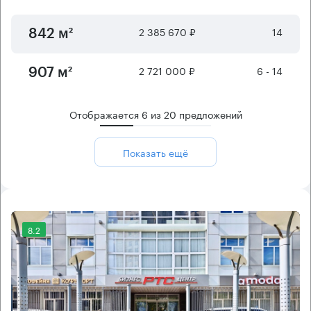
2 385 670 ₽
14
842 м²
2 721 000 ₽
6 - 14
907 м²
Отображается
6
из
20
предложений
Показать ещё
8.2