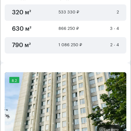
533 330 ₽
2
320 м²
866 250 ₽
3 - 4
630 м²
1 086 250 ₽
2 - 4
790 м²
8.2
Еще фото