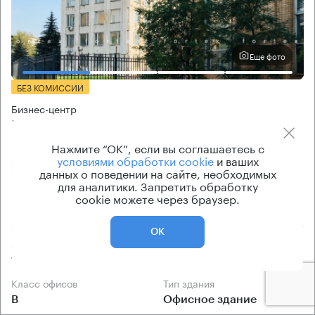
Еще фото
БЕЗ КОМИССИИ
Бизнес-центр
Кольская 1 с3
Нажмите “ОК”, если вы соглашаетесь с
Москва, Кольская улица, 1 с3
условиями обработки cookie
и ваших
данных о поведении на сайте, необходимых
Свиблово → 550 м
~
5 мин
для аналитики. Запретить обработку
cookie можете через браузер.
1 км → Верхоянская улица
ОК
Арендуемые площади
Ставка арендной платы
10 кв.м
по запросу
Класс офисов
Тип здания
B
Офисное здание