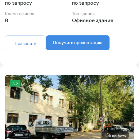
по запросу
по запросу
Класс офисов
Тип здания
B
Офисное здание
Позвонить
Получить презентацию
8.2
Еще фото