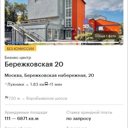
Еще 1 фото
БЕЗ КОМИССИИ
Бизнес-центр
Бережковская 20
Москва, Бережковская набережная, 20
Лужники → 1.83 км
~
11 мин
720 м → Воробьевское шоссе
Арендуемые площади
Ставка арендной платы
111 — 6871 кв.м
по запросу
Класс офисов
Тип здания