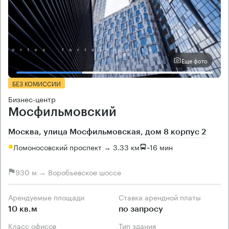
Еще фото
БЕЗ КОМИССИИ
Бизнес-центр
Мосфильмовский
Москва, улица Мосфильмовская, дом 8 корпус 2
Ломоносовский проспект → 3.33 км
~
16 мин
930 м → Воробьевское шоссе
Арендуемые площади
Ставка арендной платы
10 кв.м
по запросу
Класс офисов
Тип здания