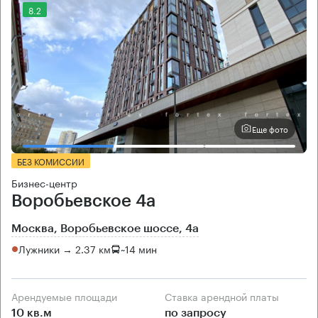
8.2
Еще фото
БЕЗ КОМИССИИ
Бизнес-центр
Воробьевское 4а
Москва, Воробьевское шоссе, 4а
Лужники → 2.37 км
~
14 мин
Арендуемые площади
Ставка арендной платы
10 кв.м
по запросу