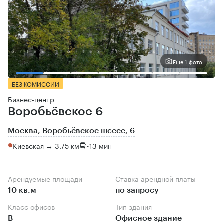
Еще 1 фото
БЕЗ КОМИССИИ
Бизнес-центр
Воробьёвское 6
Москва, Воробьёвское шоссе, 6
Киевская → 3.75 км
~
13 мин
Арендуемые площади
Ставка арендной платы
10 кв.м
по запросу
Класс офисов
Тип здания
B
Офисное здание