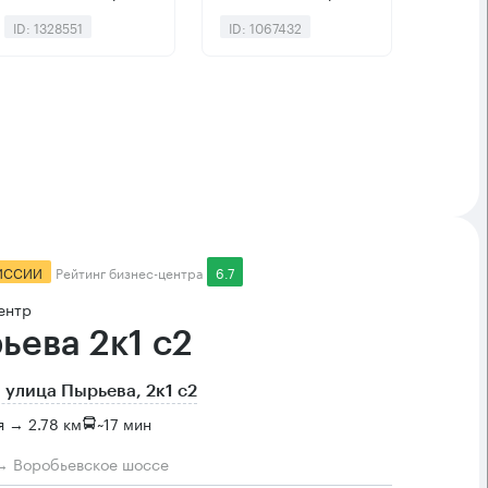
ID: 1328551
ID: 1067432
ИССИИ
Рейтинг бизнес-центра
6.7
ентр
ьева 2к1 с2
 улица Пырьева, 2к1 с2
 → 2.78 км
~
17 мин
→ Воробьевское шоссе