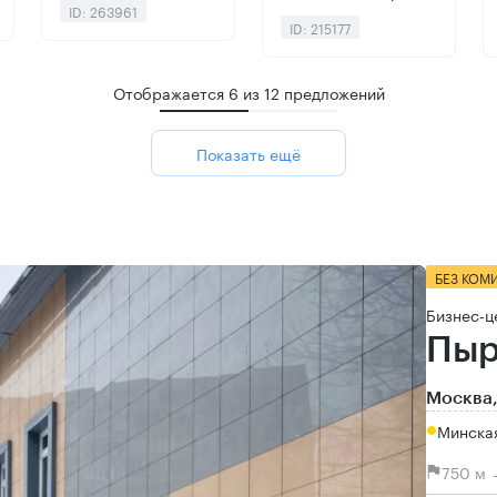
ID: 263961
ID: 215177
Отображается
6
из
12
предложений
Показать ещё
БЕЗ КОМ
Бизнес-ц
Пыр
Москва,
Минская
750 м 