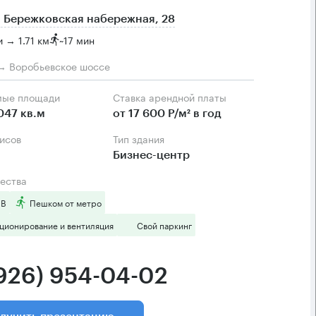
 Бережковская набережная, 28
 → 1.71 км
~
17 мин
→ Воробьевское шоссе
мые площади
Ставка арендной платы
047 кв.м
от 17 600 Р/м² в год
фисов
Тип здания
Бизнес-центр
ества
 B
Пешком от метро
ционирование и вентиляция
Свой паркинг
(926) 954-04-02