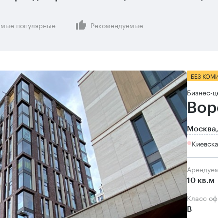
мые популярные
Рекомендуемые
БЕЗ КОМ
Бизнес-ц
Вор
Москва,
Киевска
Арендуе
10 кв.м
Класс о
B