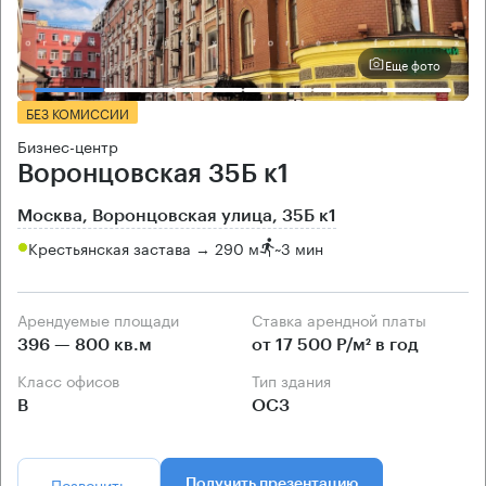
Еще фото
БЕЗ КОМИССИИ
Бизнес-центр
Воронцовская 35Б к1
Москва, Воронцовская улица, 35Б к1
Крестьянская застава → 290 м
~
3 мин
Арендуемые площади
Ставка арендной платы
396 — 800 кв.м
от 17 500 Р/м² в год
Класс офисов
Тип здания
B
ОСЗ
Позвонить
Получить презентацию