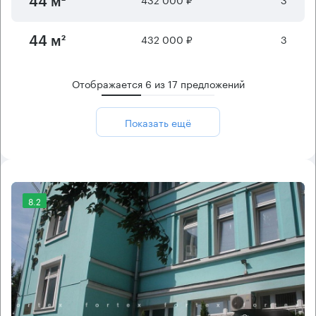
44 м²
432 000 ₽
3
44 м²
Отображается
6
из
17
предложений
Показать ещё
8.2