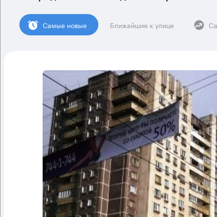
Cамые новые
Ближайшие к улице
Са