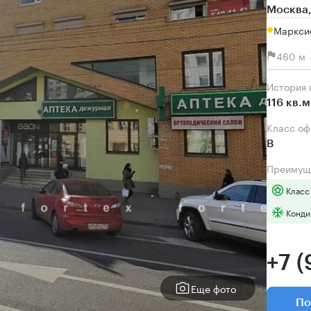
Москва,
Маркси
460 м 
История
116 кв.м
Класс о
B
Преимущ
Класс
Конди
+7 (
Еще фото
По