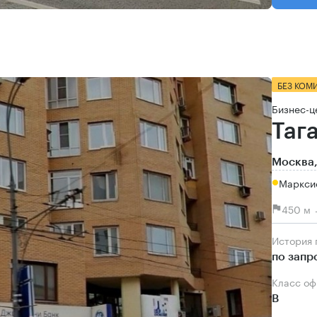
БЕЗ КОМ
Бизнес-ц
Таг
Москва,
Маркси
450 м 
История
по запр
Класс о
B