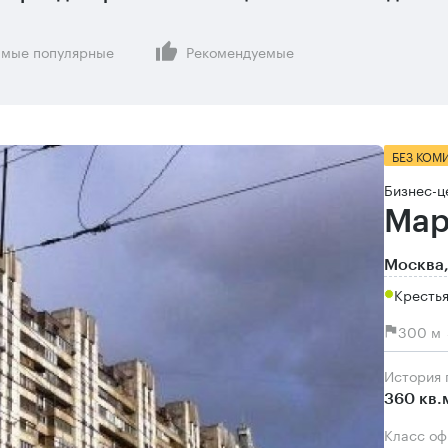
мые популярные
Рекомендуемые
БЕЗ КОМ
Бизнес-ц
Мар
Москва,
Крестья
300 м 
История
360 кв.
Класс о