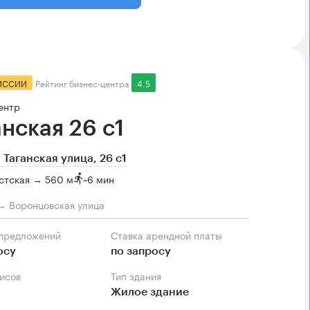
ИССИИ
Рейтинг бизнес-центра
4.5
ентр
анская 26 с1
 Таганская улица, 26 с1
стская → 560 м
~
6 мин
→ Воронцовская улица
 предложений
Ставка арендной платы
осу
по запросу
фисов
Тип здания
Жилое здание