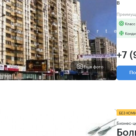
B
Преимущ
Класс
Конди
+7 
Еще фото
По
БЕЗ КОМ
Бизнес-ц
Бол