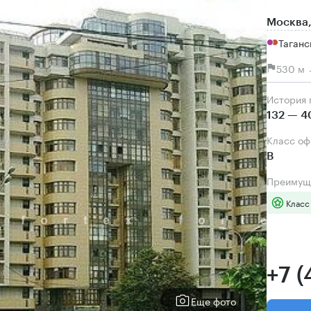
Москва,
Таганс
530 м 
История
132 — 4
Класс о
B
Преимущ
Класс
+7 
Еще фото