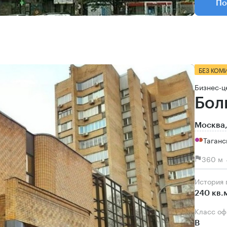
По
БЕЗ КОМ
Бизнес-ц
Бол
Москва,
Таганс
360 м 
История
240 кв.
Класс о
B