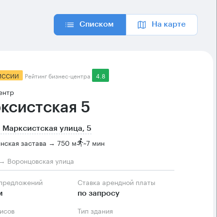
Списком
На карте
ИССИИ
Рейтинг бизнес-центра
4.8
ентр
ксистская 5
 Марксистская улица, 5
нская застава → 750 м
~
7 мин
→ Воронцовская улица
 предложений
Ставка арендной платы
м
по запросу
фисов
Тип здания