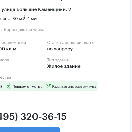
 улица Большие Каменщики, 2
кая → 80 м
~
1 мин
→ Воронцовская улица
 предложений
Ставка арендной платы
00 кв.м
по запросу
фисов
Тип здания
Жилое здание
ества
 B
Пешком от метро
Развитая инфраструктура
(495) 320-36-15