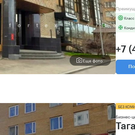
Преимущ
Класс
Конди
+7 
Еще фото
По
БЕЗ КОМ
Бизнес-ц
Таг