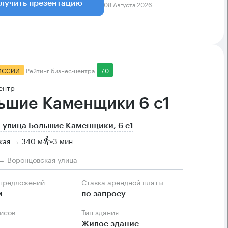
08 Августа 2026
лучить презентацию
ИССИИ
Рейтинг бизнес-центра
7.0
ентр
ьшие Каменщики 6 с1
 улица Большие Каменщики, 6 с1
кая → 340 м
~
3 мин
→ Воронцовская улица
 предложений
Ставка арендной платы
м
по запросу
фисов
Тип здания
Жилое здание