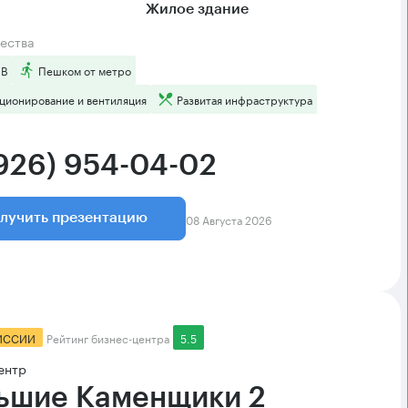
Жилое здание
ества
 B
Пешком от метро
ционирование и вентиляция
Развитая инфраструктура
(926) 954-04-02
08 Августа 2026
лучить презентацию
ИССИИ
Рейтинг бизнес-центра
5.5
ентр
ьшие Каменщики 2