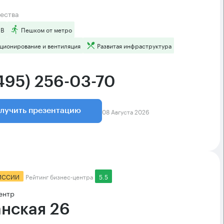
ества
 B
Пешком от метро
ционирование и вентиляция
Развитая инфраструктура
(495) 256-03-70
08 Августа 2026
лучить презентацию
ИССИИ
Рейтинг бизнес-центра
5.5
ентр
анская 26