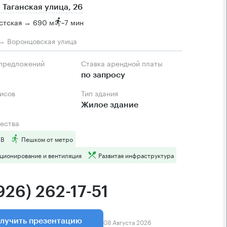
 Таганская улица, 26
стская → 690 м
~
7 мин
→ Воронцовская улица
 предложений
Ставка арендной платы
по запросу
фисов
Тип здания
Жилое здание
ества
 B
Пешком от метро
ционирование и вентиляция
Развитая инфраструктура
926) 262-17-51
08 Августа 2026
лучить презентацию