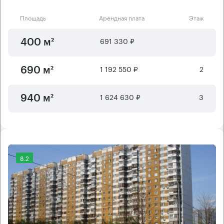
Площадь
Арендная плата
Этаж
691 330 ₽
400 м²
1 192 550 ₽
2
690 м²
1 624 630 ₽
3
940 м²
8.2