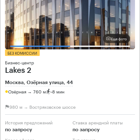
Еще фото
БЕЗ КОМИССИИ
Бизнес-центр
Lakes 2
Москва, Озёрная улица, 44
Озёрная → 760 м
~
8 мин
980 м → Востряковское шоссе
История предложений
Ставка арендной платы
по запросу
по запросу
Класс офисов
Тип здания