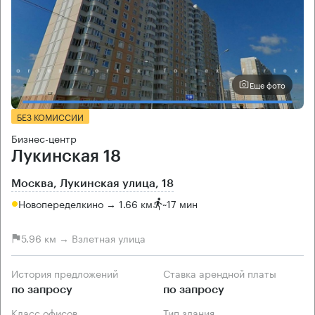
Еще фото
БЕЗ КОМИССИИ
Бизнес-центр
Лукинская 18
Москва, Лукинская улица, 18
Новопеределкино → 1.66 км
~
17 мин
5.96 км → Взлетная улица
История предложений
Ставка арендной платы
по запросу
по запросу
Класс офисов
Тип здания