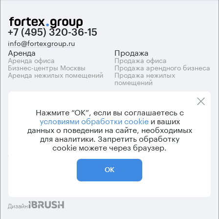
+7 (495) 320-36-15
info@fortexgroup.ru
Аренда
Продажа
Аренда офиса
Продажа офиса
Бизнес-центры Москвы
Продажа арендного бизнеса
Аренда нежилых помещений
Продажа нежилых
помещений
Каталоги
Компания
Каталог бизнес-центров
О компании
Нажмите “ОК”, если вы соглашаетесь с
Вакансии
условиями обработки cookie
и ваших
Контакты
данных о поведении на сайте, необходимых
для аналитики. Запретить обработку
cookie можете через браузер.
© 2026 Fortex.Group. ООО «АРЕНДА ОФИСА», ОГРН 1177746948686,
ИНН 7703433226
ОК
Политика конфиденциальности
Пользовательское соглашение
Дизайн