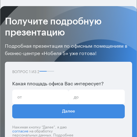
Получите подробную
презентацию
Подробная презентация по офисным помещениям в
бизнес-центре «Нобеля 5» уже готова!
ВОПРОС
1
ИЗ
2
Какая площадь офиса Вас интересует?
Далее
Нажимая кнопку “Далее”, я даю
согласие
на обработку
персональных данных. Подробнее