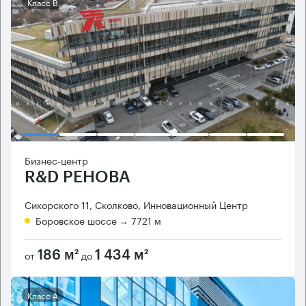
Класс B
Бизнес-центр
R&D РЕНОВА
Сикорского 11, Сколково, Инновационный Центр
Боровское шоссе
→ 7721 м
от
до
186 м²
1 434 м²
Класс А