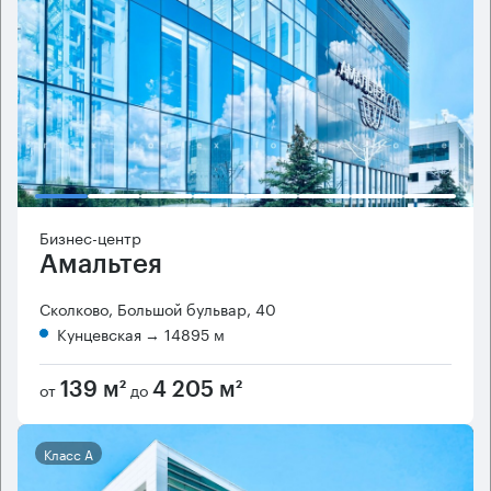
Бизнес-центр
Амальтея
Сколково, Большой бульвар, 40
Кунцевская
→ 14895 м
от
до
139 м²
4 205 м²
Класс А