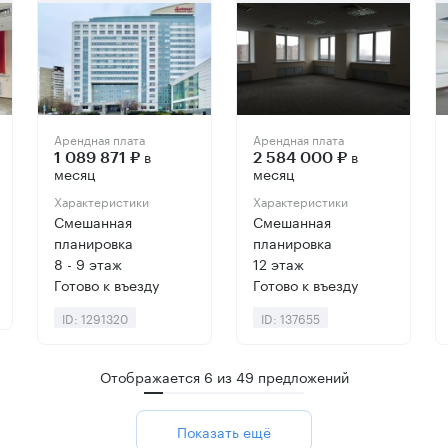
Арендная плата
Арендная плата
в
в
1 089 871 ₽
2 584 000 ₽
месяц
месяц
Характеристики
Характеристики
Смешанная
Смешанная
планировка
планировка
8 - 9 этаж
12 этаж
Готово к въезду
Готово к въезду
ID: 1291320
ID: 137655
Отображается
6
из
49
предложений
Показать ещё