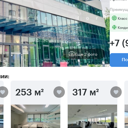
Преимущ
Класс
Конди
+7 
Еще 2 фото
По
нии:
253 м²
317 м²