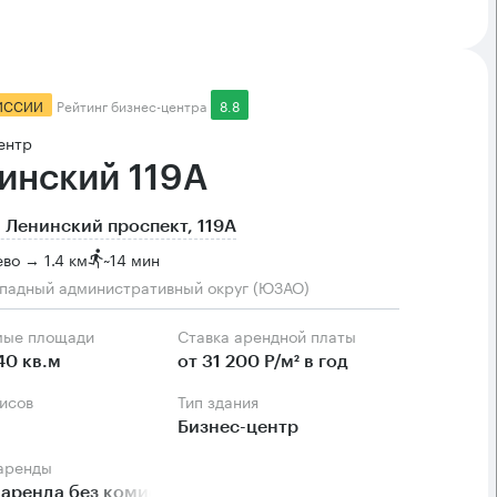
ИССИИ
Рейтинг бизнес-центра
8.8
ентр
инский 119А
 Ленинский проспект, 119А
во → 1.4 км
~
14 мин
падный административный округ (ЮЗАО)
мые площади
Ставка арендной платы
40 кв.м
от 31 200 Р/м² в год
фисов
Тип здания
Бизнес-центр
 аренды
аренда без комиссии