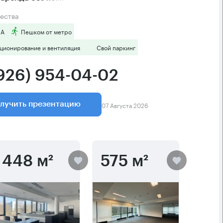
ества
 А
Пешком от метро
ционирование и вентиляция
Свой паркинг
(926) 954-04-02
07 Августа 2026
лучить презентацию
448 м²
575 м²