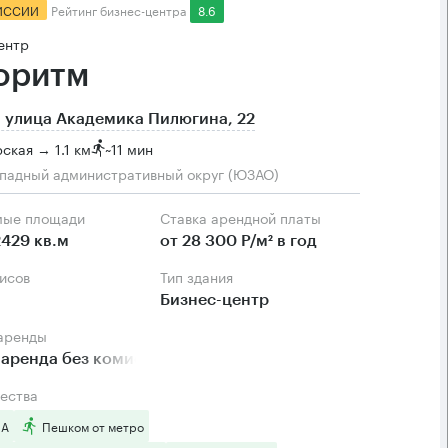
ИССИИ
Рейтинг бизнес-центра
8.6
ентр
оритм
 улица Академика Пилюгина, 22
ская → 1.1 км
~
11 мин
падный административный округ (ЮЗАО)
мые площади
Ставка арендной платы
2429 кв.м
от 28 300 Р/м² в год
фисов
Тип здания
Бизнес-центр
 аренды
аренда без комиссии
ества
 А
Пешком от метро