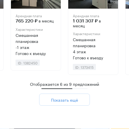
Арендная плата
Арендная плата
в месяц
в
765 220 ₽
1 031 307 ₽
месяц
Характеристики
Характеристики
Смешанная
Смешанная
планировка
планировка
-1 этаж
4 этаж
Готово к въезду
Готово к въезду
ID: 1382450
ID: 1373415
Отображается
6
из
9
предложений
Показать ещё