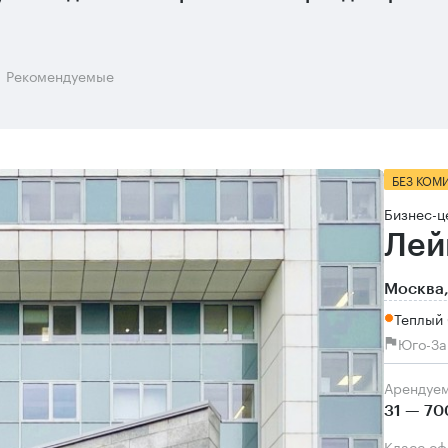
Рекомендуемые
БЕЗ КОМ
Бизнес-ц
Лей
Москва,
Теплый 
Юго-За
Арендуе
31 — 70
Класс о