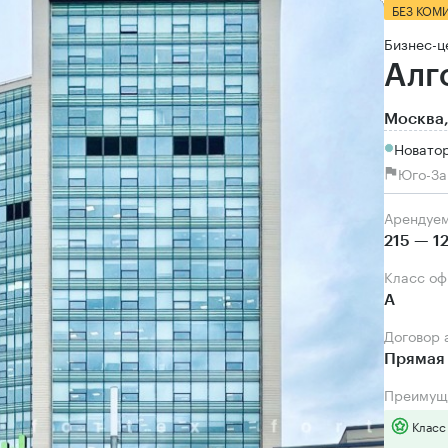
БЕЗ КОМ
Бизнес-ц
Алг
Москва,
Новатор
Юго-За
Арендуе
215 — 1
Класс о
А
Договор
Прямая 
Преимущ
Класс