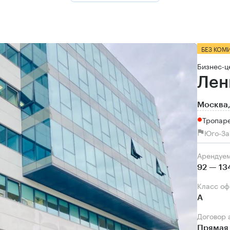
БЕЗ КОМ
Бизнес-ц
Лен
Москва,
Тропаре
Юго-За
Арендуе
92 — 13
Класс о
А
Договор
Прямая 