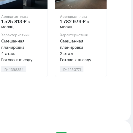
Арендная плата
Арендная плата
в
в
1 525 813 ₽
1 782 979 ₽
месяц
месяц
Характеристики
Характеристики
Смешанная
Смешанная
планировка
планировка
4 этаж
2 этаж
Готово к въезду
Готово к въезду
ID: 1398354
ID: 1250771