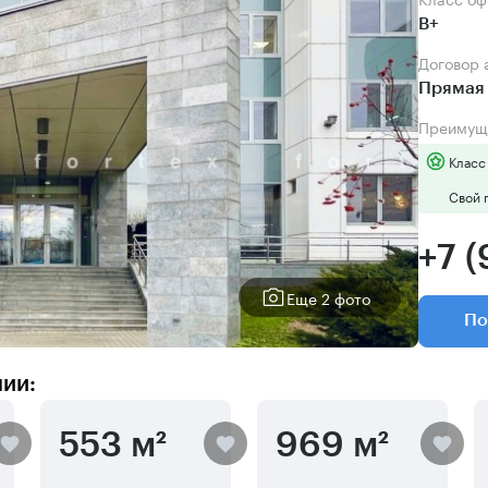
B+
Договор
Прямая 
Преимущ
Класс
Свой 
+7 
Еще 2 фото
По
нии:
553 м²
969 м²