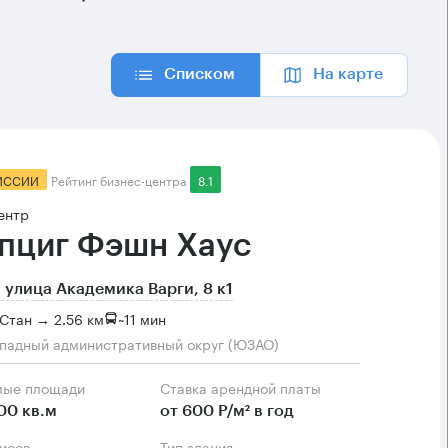
Списком
На карте
ИССИИ
Рейтинг бизнес-центра
8.1
ентр
пциг Фэшн Хаус
 улица Академика Варги, 8 к1
Стан → 2.56 км
~
11 мин
падный административный округ (ЮЗАО)
мые площади
Ставка арендной платы
00 кв.м
от 600 Р/м² в год
фисов
Тип здания