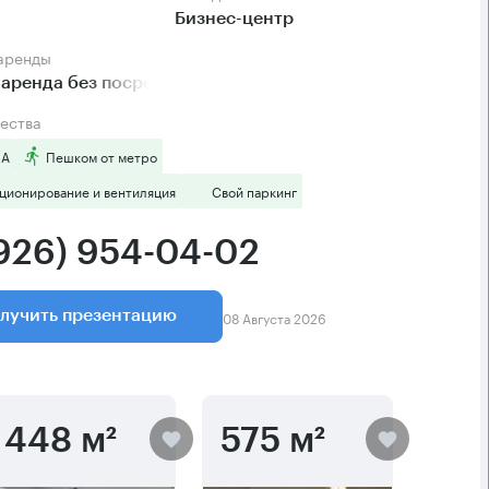
Бизнес-центр
 аренды
аренда без посредников
ества
 А
Пешком от метро
ционирование и вентиляция
Свой паркинг
(926) 954-04-02
08 Августа 2026
лучить презентацию
448 м²
575 м²