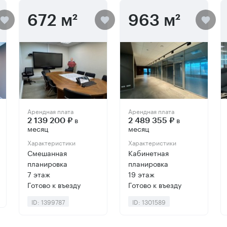
672 м²
963 м²
Арендная плата
Арендная плата
в
в
2 139 200 ₽
2 489 355 ₽
месяц
месяц
Характеристики
Характеристики
Смешанная
Кабинетная
планировка
планировка
7 этаж
19 этаж
Готово к въезду
Готово к въезду
ID: 1399787
ID: 1301589