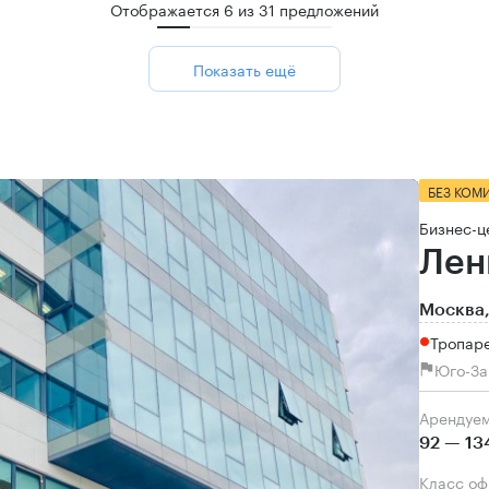
Отображается
6
из
31
предложений
Показать ещё
БЕЗ КОМ
Бизнес-ц
Лен
Москва,
Тропаре
Юго-За
Арендуе
92 — 13
Класс о