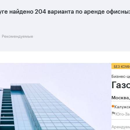
уге
найдено
204 варианта
по аренде офисных
Рекомендуемые
БЕЗ КОМ
Бизнес-ц
Газ
Москва,
Калужск
Юго-За
Арендуе