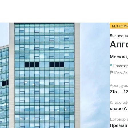
БЕЗ КОМ
Бизнес-ц
Алг
Москва,
Новатор
Юго-За
Арендуе
215 — 1
Класс о
класс А
Договор
Прямая 