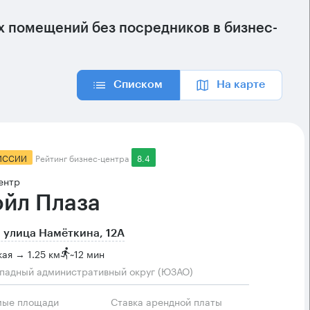
 помещений без посредников в бизнес-
Списком
На карте
ИССИИ
Рейтинг бизнес-центра
8.4
ентр
ойл Плаза
 улица Намёткина, 12А
ая → 1.25 км
~
12 мин
падный административный округ (ЮЗАО)
мые площади
Ставка арендной платы