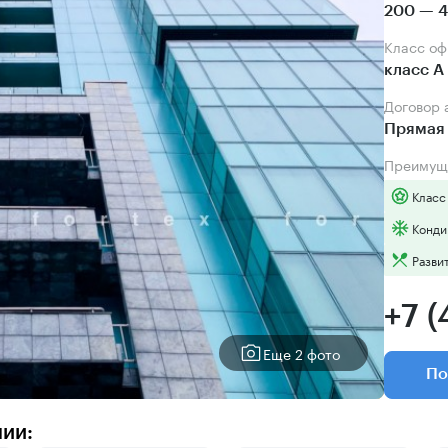
200 — 4
Класс о
класс А
Договор
Прямая 
Преимущ
Класс
Конди
Разви
+7 
Еще 2 фото
По
нии: