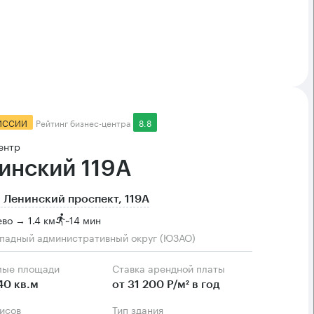
ИССИИ
Рейтинг бизнес-центра
8.8
ентр
инский 119А
 Ленинский проспект, 119А
во → 1.4 км
~
14 мин
падный административный округ (ЮЗАО)
мые площади
Ставка арендной платы
40 кв.м
от 31 200 Р/м² в год
фисов
Тип здания