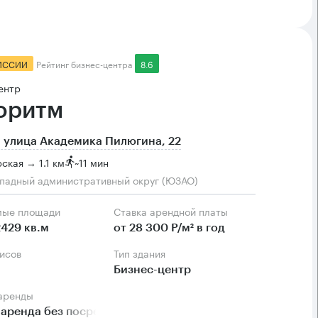
ИССИИ
Рейтинг бизнес-центра
8.6
ентр
оритм
 улица Академика Пилюгина, 22
ская → 1.1 км
~
11 мин
падный административный округ (ЮЗАО)
мые площади
Ставка арендной платы
2429 кв.м
от 28 300 Р/м² в год
фисов
Тип здания
Бизнес-центр
 аренды
аренда без посредников