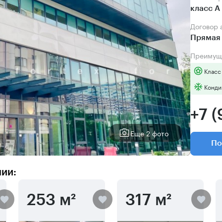
класс А
Договор
Прямая 
Преимущ
Класс
Конди
+7 
Еще 2 фото
По
нии:
253 м²
317 м²