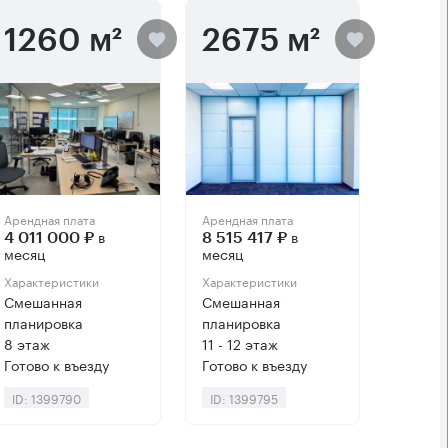
1260 м²
2675 м²
Арендная плата
Арендная плата
в
в
4 011 000 ₽
8 515 417 ₽
месяц
месяц
Характеристики
Характеристики
Смешанная
Смешанная
планировка
планировка
8 этаж
11 - 12 этаж
Готово к въезду
Готово к въезду
ID: 1399790
ID: 1399795