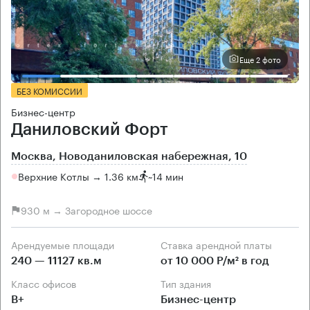
Еще 2 фото
БЕЗ КОМИССИИ
Бизнес-центр
Даниловский Форт
Москва, Новоданиловская набережная, 10
Верхние Котлы → 1.36 км
~
14 мин
930 м → Загородное шоссе
Арендуемые площади
Ставка арендной платы
240 — 11127 кв.м
от 10 000 Р/м² в год
Класс офисов
Тип здания
B+
Бизнес-центр