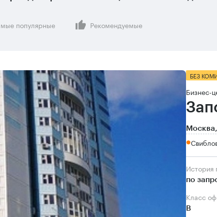
мые популярные
Рекомендуемые
БЕЗ КОМ
Бизнес-ц
Зап
Москва,
Свиблов
История
по запр
Класс о
B