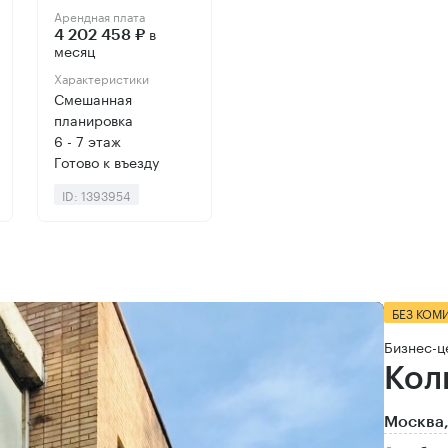
Арендная плата
в
4 202 458 ₽
месяц
Характеристики
Смешанная
планировка
6 - 7 этаж
Готово к въезду
ID: 1393954
БЕЗ КОМ
Бизнес-ц
Кол
Москва,