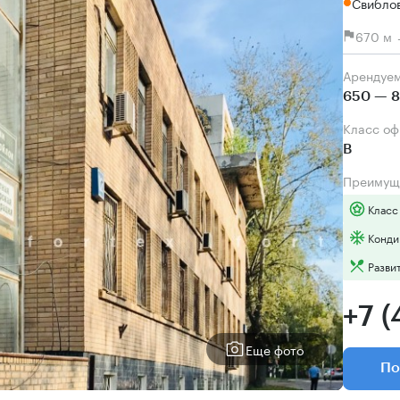
Свибло
670 м 
Арендуе
650 — 8
Класс о
B
Преимущ
Класс
Конди
Разви
+7 
Еще фото
По