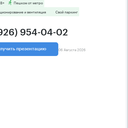
 B+
Пешком от метро
ционирование и вентиляция
Свой паркинг
(926) 954-04-02
06 Августа 2026
лучить презентацию