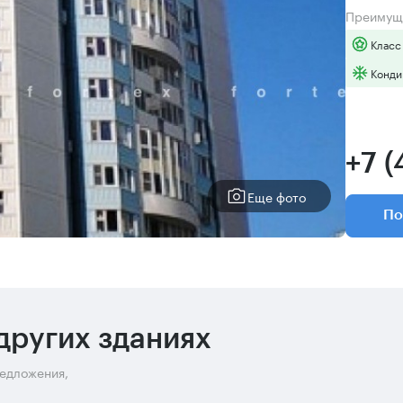
Преимущ
Класс
Конди
+7 
Еще фото
По
других зданиях
редложения,