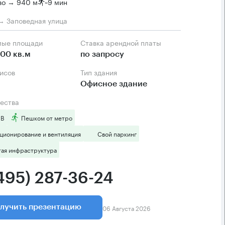
во → 940 м
~
9 мин
→ Заповедная улица
мые площади
Ставка арендной платы
00 кв.м
по запросу
фисов
Тип здания
Офисное здание
ества
 B
Пешком от метро
ционирование и вентиляция
Свой паркинг
тая инфраструктура
(495) 287-36-24
06 Августа 2026
лучить презентацию