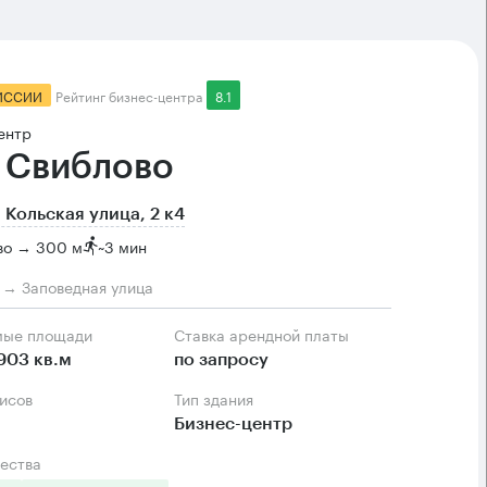
ИССИИ
Рейтинг бизнес-центра
8.1
ентр
 Свиблово
 Кольская улица, 2 к4
во → 300 м
~
3 мин
м → Заповедная улица
мые площади
Ставка арендной платы
903 кв.м
по запросу
фисов
Тип здания
Бизнес-центр
ества