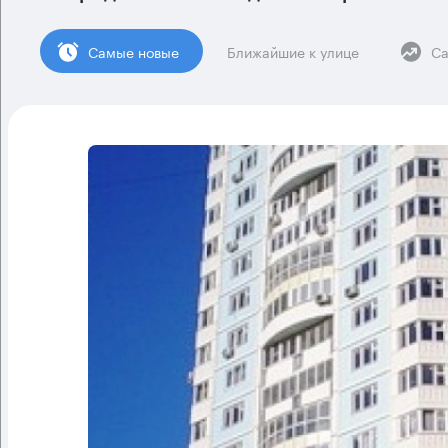
Cамые новые
Ближайшие к улице
Са