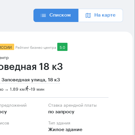
Списком
На карте
ИССИИ
Рейтинг бизнес-центра
5.0
ентр
оведная 18 к3
 Заповедная улица, 18 к3
о → 1.89 км
~
19 мин
 предложений
Ставка арендной платы
осу
по запросу
фисов
Тип здания
Жилое здание