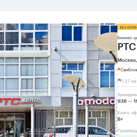
БЕЗ КОМ
Бизнес-ц
РТС
Москва,
Свибло
1.37 к
Арендуе
938 — 1
Класс о
B+
Преимущ