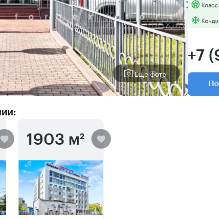
Класс
Конди
+7 
Еще фото
По
нии:
1903 м²