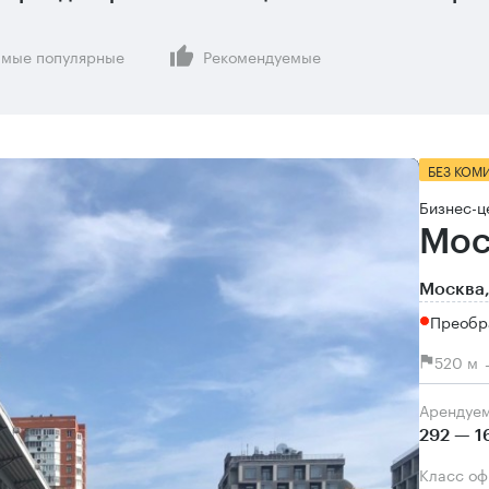
мые популярные
Рекомендуемые
БЕЗ КОМ
Бизнес-ц
Мос
Москва,
Преобр
520 м 
Арендуе
292 — 1
Класс о