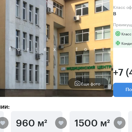
Класс о
B
Преимущ
Класс
Конди
+7 (
Еще фото
По
нии:
960 м²
1500 м²