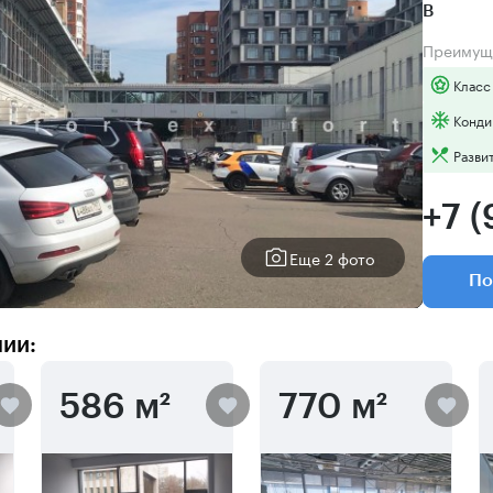
B
Преимущ
Класс
Конди
Разви
+7 
Еще 2 фото
По
нии:
586 м²
770 м²