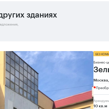
других зданиях
редложения,
БЕЗ КОМ
Бизнес-ц
Зел
Москва,
Преобр
Арендуе
10 кв.м