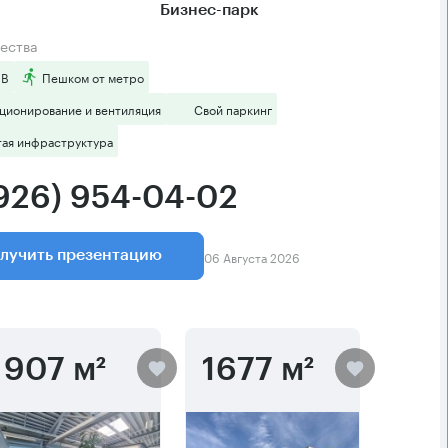
Бизнес-парк
ества
 B
Пешком от метро
ционирование и вентиляция
Свой паркинг
тая инфраструктура
(926) 954-04-02
06 Августа 2026
лучить презентацию
907 м²
1677 м²