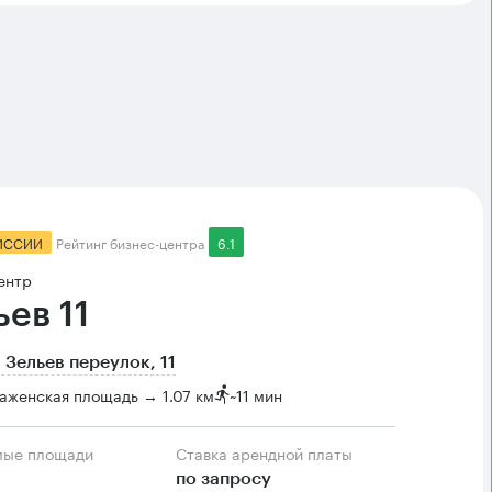
ИССИИ
Рейтинг бизнес-центра
6.1
ентр
ьев 11
 Зельев переулок, 11
аженская площадь → 1.07 км
~
11 мин
мые площади
Ставка арендной платы
по запросу