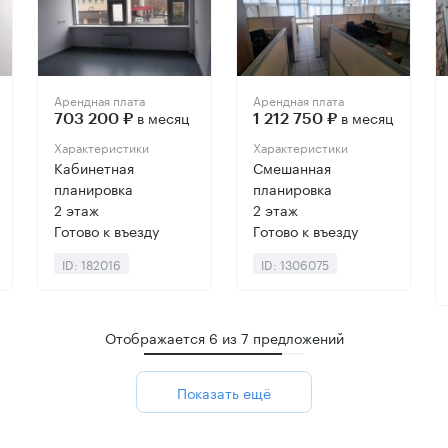
Арендная плата
Арендная плата
в месяц
в месяц
703 200 ₽
1 212 750 ₽
Характеристики
Характеристики
Кабинетная
Смешанная
планировка
планировка
2 этаж
2 этаж
Готово к въезду
Готово к въезду
ID: 182016
ID: 1306075
Отображается
6
из
7
предложений
Показать ещё