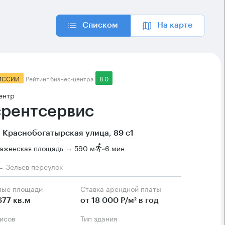
Списком
На карте
ИССИИ
Рейтинг бизнес-центра
8.0
ентр
рентсервис
 Краснобогатырская улица, 89 с1
аженская площадь → 590 м
~
6 мин
→ Зельев переулок
мые площади
Ставка арендной платы
677 кв.м
от 18 000 Р/м² в год
фисов
Тип здания