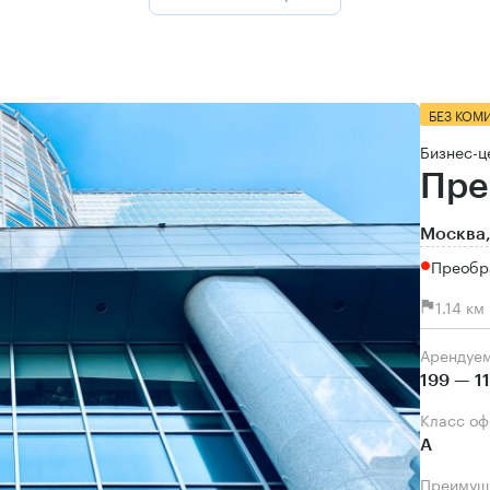
БЕЗ КОМ
Бизнес-ц
Пре
Москва,
Преобр
1.14 к
Арендуе
199 — 1
Класс о
А
Преимущ