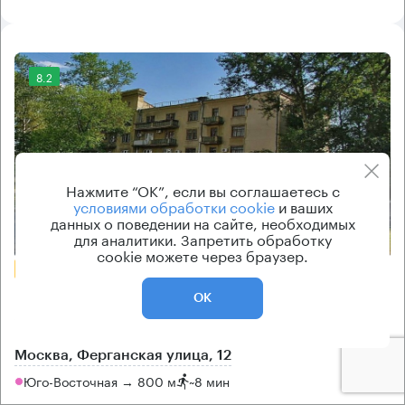
8.2
Нажмите “ОК”, если вы соглашаетесь с
условиями обработки cookie
и ваших
данных о поведении на сайте, необходимых
Еще фото
для аналитики. Запретить обработку
cookie можете через браузер.
БЕЗ КОМИССИИ
Бизнес-центр
ОК
Ферганская 12
Москва, Ферганская улица, 12
Юго-Восточная → 800 м
~
8 мин