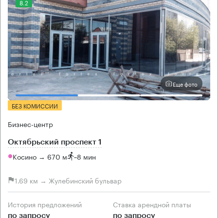
8.2
Еще фото
БЕЗ КОМИССИИ
Бизнес-центр
Октябрьский проспект 1
Косино → 670 м
~
8 мин
1.69 км → Жулебинский бульвар
История предложений
Ставка арендной платы
по запросу
по запросу