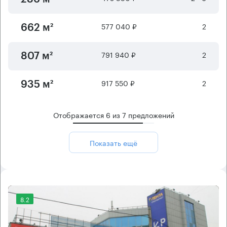
577 040 ₽
2
662 м²
791 940 ₽
2
807 м²
917 550 ₽
2
935 м²
Отображается
6
из
7
предложений
Показать ещё
8.2