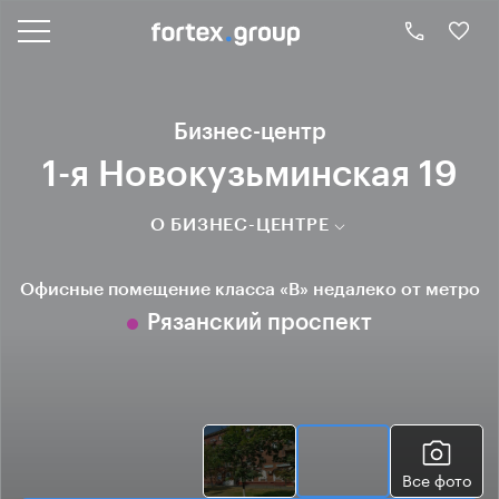
Бизнес-центр
1-я Новокузьминская 19
О БИЗНЕС-ЦЕНТРЕ
Офисные помещение класса «B» недалеко от метро
Рязанский проспект
Все фото