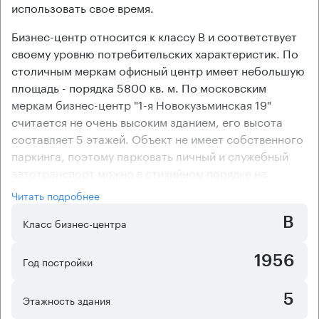
использовать свое время.
Бизнес-центр относится к классу В и соответствует
своему уровню потребительских характеристик. По
столичным меркам офисный центр имеет небольшую
площадь - порядка 5800 кв. м. По московским
меркам бизнес-центр "1-я Новокузьминская 19"
считается не очень высоким зданием, его высота
составляет 5 этажей. Объект не имеет собственного
паркинга, поэтому парковать личный и служебный
автотранспорт можно в стихийном порядке на
прилегающих улицах.
Читать подробнее
В бизнес-центре имеются как помещения с уже
B
готовой отделкой, так и без ремонта. Офисный центр
Класс бизнес-центра
имеет техническую возможность установки
климатического оборудования в офисных
1956
Год постройки
помещениях. Компаниям с небольшой численностью
сотрудников в каждом отделе коридорно-кабинетная
5
Этажность здания
планировка офисов в бизнес-центре "1-я