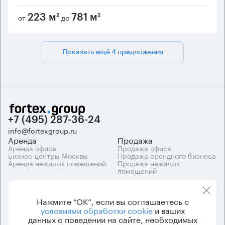
от
до
223 м²
781 м²
Показать ещё 4 предложения
+7 (495) 287-36-24
info@fortexgroup.ru
Аренда
Продажа
Аренда офиса
Продажа офиса
Бизнес-центры Москвы
Продажа арендного бизнеса
Аренда нежилых помещений
Продажа нежилых
помещений
Каталоги
Компания
Каталог бизнес-центров
О компании
Нажмите “ОК”, если вы соглашаетесь с
Вакансии
условиями обработки cookie
и ваших
Контакты
данных о поведении на сайте, необходимых