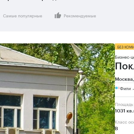
Самые популярные
Рекомендуемые
БЕЗ КОМ
Бизнес-ц
Пок
Москва,
Фили →
Площадь
1031 кв
Класс о
B