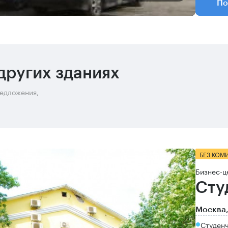
По
других зданиях
редложения,
БЕЗ КОМ
Бизнес-ц
Сту
Москва,
Студен