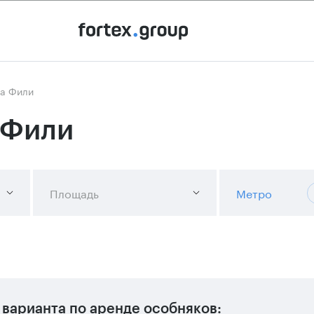
на Фили
 Фили
Площадь
Метро
 варианта
по аренде особняков: