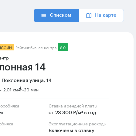
Списком
На карте
ИССИИ
Рейтинг бизнес-центра
8.0
ентр
лонная 14
 Поклонная улица, 14
 2.01 км
~
20 мин
 особняка
Ставка арендной платы
.м
от 23 300 Р/м² в год
собняка
Эксплуатационные расходы
Включены в ставку