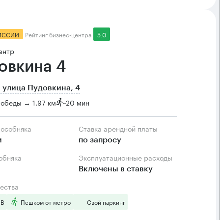
ИССИИ
Рейтинг бизнес-центра
5.0
ентр
овкина 4
 улица Пудовкина, 4
обеды → 1.97 км
~
20 мин
 особняка
Ставка арендной платы
м
по запросу
собняка
Эксплуатационные расходы
Включены в ставку
ества
 B
Пешком от метро
Свой паркинг