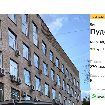
БЕЗ КОМ
Бизнес-ц
Пуд
Москва,
Парк П
Площадь
270 кв.
Класс о
B
Преимущ
Класс