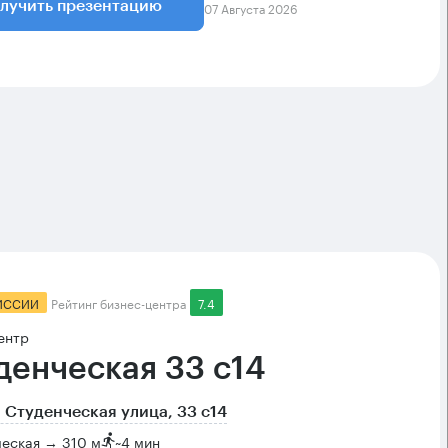
07 Августа 2026
лучить презентацию
ИССИИ
Рейтинг бизнес-центра
7.4
ентр
денческая 33 с14
 Студенческая улица, 33 с14
ческая → 310 м
~
4 мин