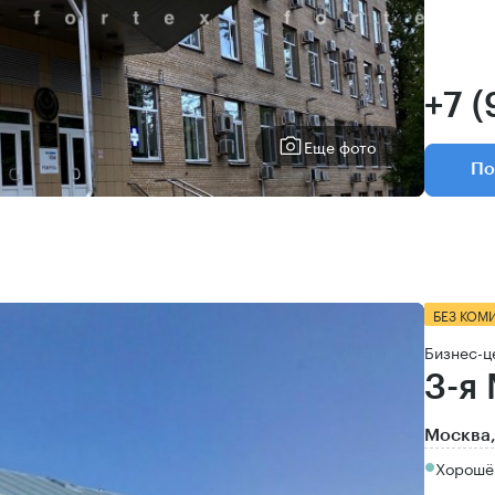
+7 
Еще фото
По
БЕЗ КОМ
Бизнес-ц
3-я
Москва,
Хорошёв