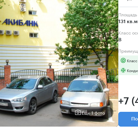
Площадь
131 кв.м
Класс о
B
Преимущ
Класс
Конди
+7 
Еще 1 фото
По