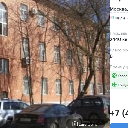
Москва,
Фили →
Площадь
2440 кв
Класс о
B
Преимущ
Класс
Конди
+7 
Еще фото