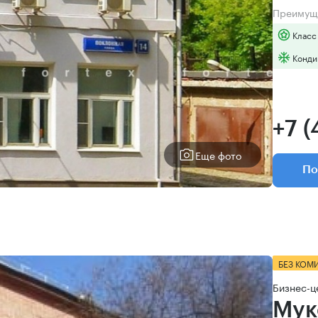
Преимущ
Класс
Конди
+7 
Еще фото
По
БЕЗ КОМ
Бизнес-ц
Мук