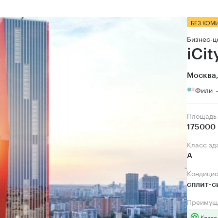
БЕЗ КОМ
Бизнес-ц
iCit
Москва,
Фили →
Площадь
175000 
Класс зд
А
Кондици
сплит-
Преимущ
Класс