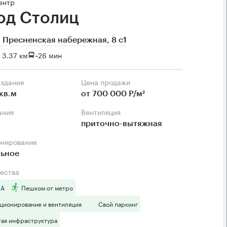
ентр
од Столиц
 Пресненская набережная, 8 с1
 3.37 км
~
26 мин
 здания
Цена продажи
кв.м
от 700 000 Р/м²
ания
Вентиляция
приточно-вытяжная
онирование
льное
ества
 А
Пешком от метро
ционирование и вентиляция
Свой паркинг
тая инфраструктура