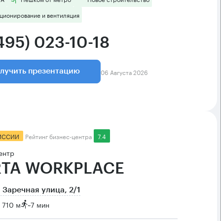
ционирование и вентиляция
495) 023-10-18
06 Августа 2026
лучить презентацию
ИССИИ
Рейтинг бизнес-центра
7.4
ентр
TA WORKPLACE
 Заречная улица, 2/1
 710 м
~
7 мин