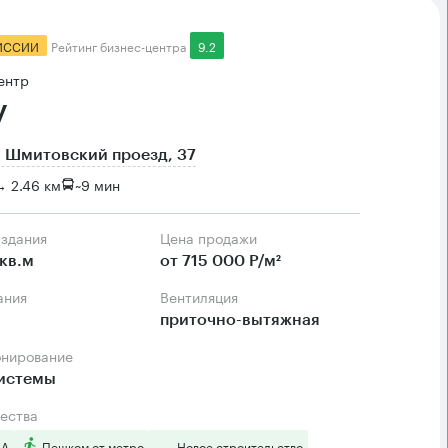
ИССИИ
Рейтинг бизнес-центра
9.2
ентр
y
 Шмитовский проезд, 37
 2.46 км
~
9 мин
 здания
Цена продажи
кв.м
от 715 000 Р/м²
ания
Вентиляция
приточно-вытяжная
онирование
системы
ества
 А
Пешком от метро
Новое строительство