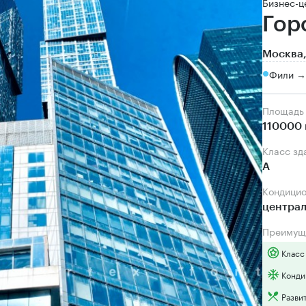
Бизнес-ц
Гор
Москва,
Фили →
Площадь
110000 
Класс зд
А
Кондици
центра
Преимущ
Класс
Конди
Разви