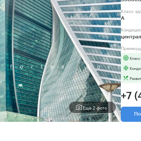
Класс зд
А
Кондици
центра
Преимущ
Класс
Конди
Разви
+7 (
Еще 2 фото
По