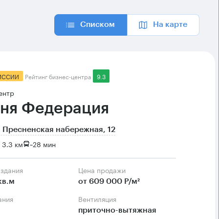
Списком
На карте
ИССИИ
Рейтинг бизнес-центра
9.3
ентр
ня Федерация
 Пресненская набережная, 12
 3.3 км
~
28 мин
 здания
Цена продажи
кв.м
от 609 000 Р/м²
ания
Вентиляция
приточно-вытяжная