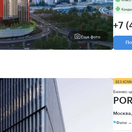
Конди
+7 (
Еще фото
По
БЕЗ КОМ
Бизнес-ц
POR
Москва,
Фили →