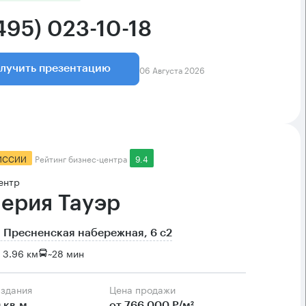
495) 023-10-18
06 Августа 2026
лучить презентацию
ИССИИ
Рейтинг бизнес-центра
9.4
ентр
ерия Тауэр
 Пресненская набережная, 6 с2
 3.96 км
~
28 мин
 здания
Цена продажи
 кв.м
от 766 000 Р/м²