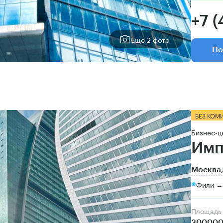
+7 (
Еще 2 фото
По
БЕЗ КОМ
Бизнес-ц
Имп
Москва,
Фили →
Площадь
300000