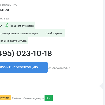
онирование
льное
ества
 А
Пешком от метро
ционирование и вентиляция
Свой паркинг
тая инфраструктура
495) 023-10-18
06 Августа 2026
лучить презентацию
ИССИИ
Рейтинг бизнес-центра
9.4