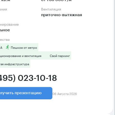
ания
Вентиляция
приточно-вытяжная
онирование
льное
ества
 А
Пешком от метро
ционирование и вентиляция
Свой паркинг
тая инфраструктура
495) 023-10-18
06 Августа 2026
лучить презентацию