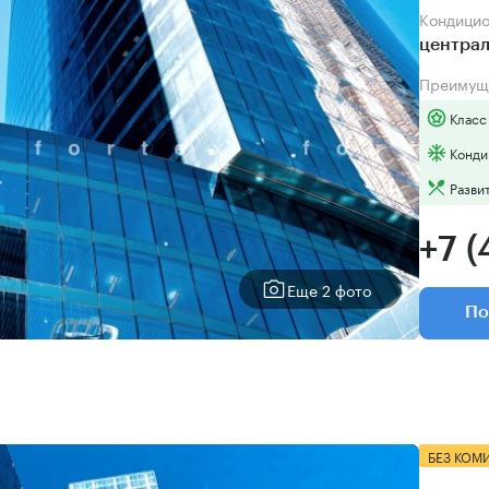
Кондици
центра
Преимущ
Класс
Конди
Разви
+7 (
Еще 2 фото
По
БЕЗ КОМ