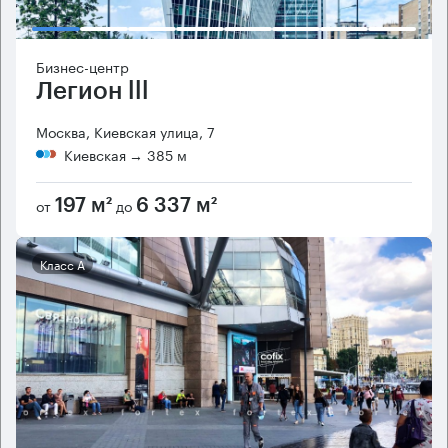
Бизнес-центр
Легион lll
Москва, Киевская улица, 7
Киевская
→ 385 м
от
до
197 м²
6 337 м²
Класс А