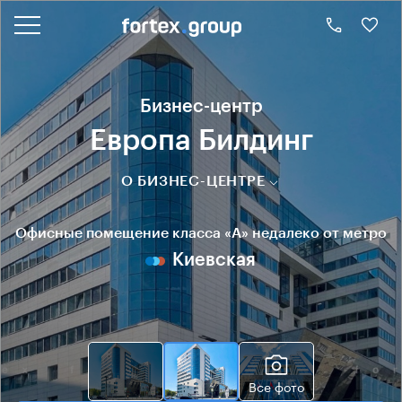
Бизнес-центр
Европа Билдинг
О БИЗНЕС-ЦЕНТРЕ
Офисные помещение класса «А» недалеко от метро
Киевская
Все фото