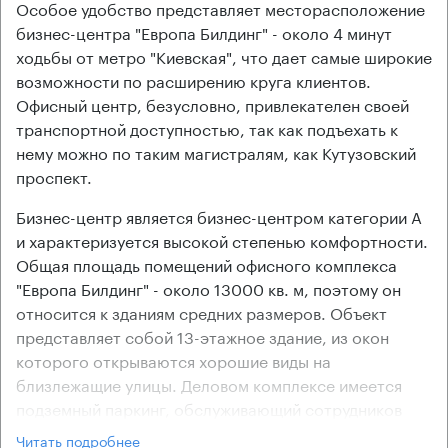
Особое удобство представляет месторасположение
бизнес-центра "Европа Билдинг" - около 4 минут
ходьбы от метро "Киевская", что дает самые широкие
возможности по расширению круга клиентов.
Офисный центр, безусловно, привлекателен своей
транспортной доступностью, так как подъехать к
нему можно по таким магистралям, как Кутузовский
проспект.
Бизнес-центр является бизнес-центром категории А
и характеризуется высокой степенью комфортности.
Общая площадь помещений офисного комплекса
"Европа Билдинг" - около 13000 кв. м, поэтому он
относится к зданиям средних размеров. Объект
представляет собой 13-этажное здание, из окон
которого открываются хорошие виды на
близлежащие улицы. Деловом комплексе имеется
подземный паркинг, обслуживающий сотрудников
компаний-арендаторов и их гостей.
Читать подробнее