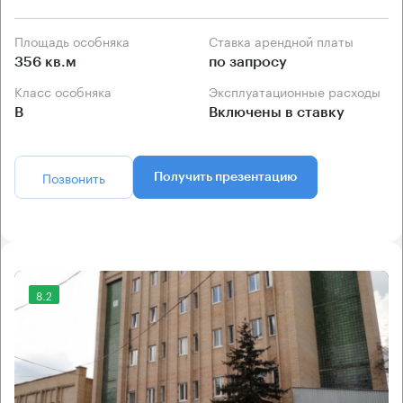
Площадь особняка
Ставка арендной платы
356 кв.м
по запросу
Класс особняка
Эксплуатационные расходы
B
Включены в ставку
Позвонить
Получить презентацию
8.2