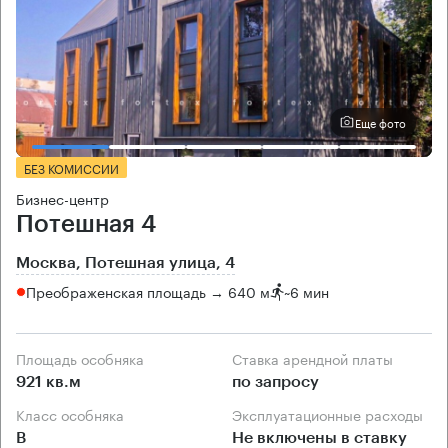
Еще фото
БЕЗ КОМИССИИ
Бизнес-центр
Потешная 4
Москва, Потешная улица, 4
Преображенская площадь → 640 м
~
6 мин
Площадь особняка
Ставка арендной платы
921 кв.м
по запросу
Класс особняка
Эксплуатационные расходы
B
Не включены в ставку