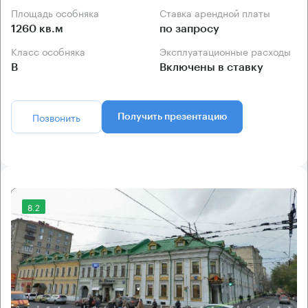
Площадь особняка
Ставка арендной платы
1260 кв.м
по запросу
Класс особняка
Эксплуатационные расходы
B
Включены в ставку
Позвонить
Получить презентацию
8.2