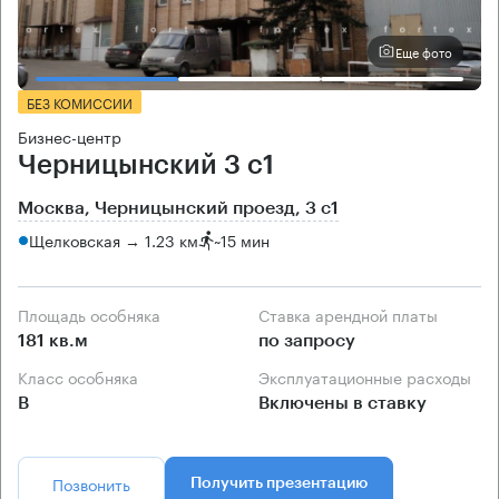
Еще фото
БЕЗ КОМИССИИ
Бизнес-центр
Черницынский 3 с1
Москва, Черницынский проезд, 3 с1
Щелковская → 1.23 км
~
15 мин
Площадь особняка
Ставка арендной платы
181 кв.м
по запросу
Класс особняка
Эксплуатационные расходы
B
Включены в ставку
Позвонить
Получить презентацию