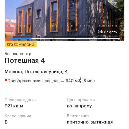
Еще фото
БЕЗ КОМИССИИ
Бизнес-центр
Потешная 4
Москва, Потешная улица, 4
Преображенская площадь → 640 м
~
6 мин
Площадь здания
Цена продажи
921 кв.м
по запросу
Класс здания
Вентиляция
B
приточно-вытяжная