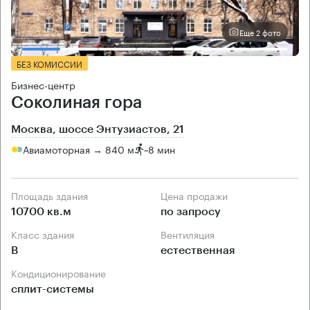
Еще 2 фото
БЕЗ КОМИССИИ
Бизнес-центр
Соколиная гора
Москва, шоссе Энтузиастов, 21
Авиамоторная → 840 м
~
8 мин
Площадь здания
Цена продажи
10700 кв.м
по запросу
Класс здания
Вентиляция
B
естественная
Кондиционирование
сплит-системы