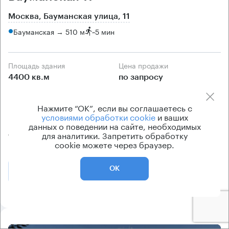
Москва, Бауманская улица, 11
Бауманская → 510 м
~
5 мин
Площадь здания
Цена продажи
4400 кв.м
по запросу
Класс здания
Вентиляция
Нажмите “ОК”, если вы соглашаетесь с
B
естественная
условиями обработки cookie
и ваших
Кондиционирование
данных о поведении на сайте, необходимых
для аналитики. Запретить обработку
отсутствует
cookie можете через браузер.
ОК
Позвонить
Получить презентацию