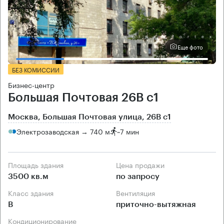
Еще фото
БЕЗ КОМИССИИ
Бизнес-центр
Большая Почтовая 26В с1
Москва, Большая Почтовая улица, 26В с1
Электрозаводская → 740 м
~
7 мин
Площадь здания
Цена продажи
3500 кв.м
по запросу
Класс здания
Вентиляция
B
приточно-вытяжная
Кондиционирование