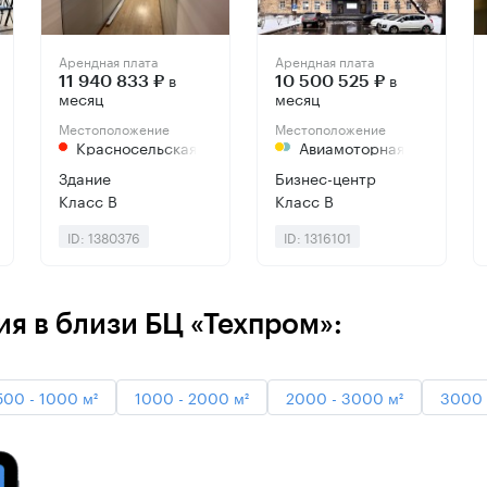
Арендная плата
Арендная плата
в
в
11 940 833 ₽
10 500 525 ₽
месяц
месяц
Местоположение
Местоположение
Красносельская
Авиамоторная
Здание
Бизнес-центр
Класс B
Класс B
ID: 1380376
ID: 1316101
я в близи БЦ «Техпром»:
500 - 1000 м²
1000 - 2000 м²
2000 - 3000 м²
3000 