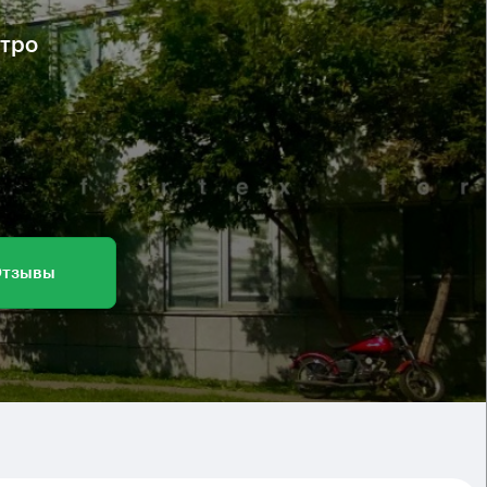
етро
тзывы