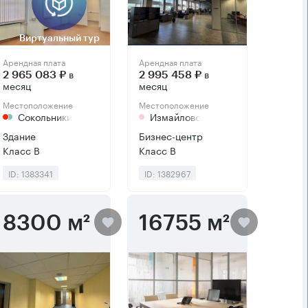
Виртуальный тур
Арендная плата
Арендная плата
в
в
2 965 083 ₽
2 995 458 ₽
месяц
месяц
Местоположение
Местоположение
Сокольники
Измайлово
Здание
Бизнес-центр
Класс B
Класс B
ID: 1383341
ID: 1382967
8300 м²
16755 м²