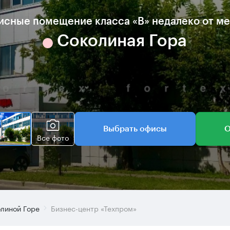
сные помещение класса «B» недалеко от м
Соколиная Гора
Выбрать офисы
О
Все фото
олиной Горе
Бизнес-центр «Техпром»