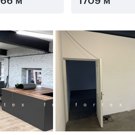
66 м
1709 м