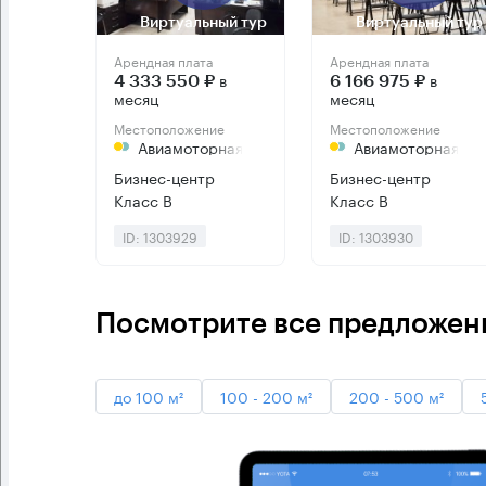
Виртуальный тур
Виртуальный тур
Арендная плата
Арендная плата
в
в
4 333 550 ₽
6 166 975 ₽
месяц
месяц
Местоположение
Местоположение
Авиамоторная
Авиамоторная
Бизнес-центр
Бизнес-центр
Класс B
Класс B
ID: 1303929
ID: 1303930
Посмотрите все предложени
до 100 м²
100 - 200 м²
200 - 500 м²