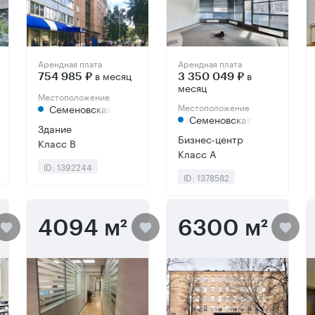
Арендная плата
Арендная плата
в месяц
в
754 985 ₽
3 350 049 ₽
месяц
Местоположение
Местоположение
Семеновская
Семеновская
Здание
Бизнес-центр
Класс B
Класс А
ID: 1392244
ID: 1378582
4094 м²
6300 м²