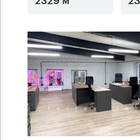
2329 м
23