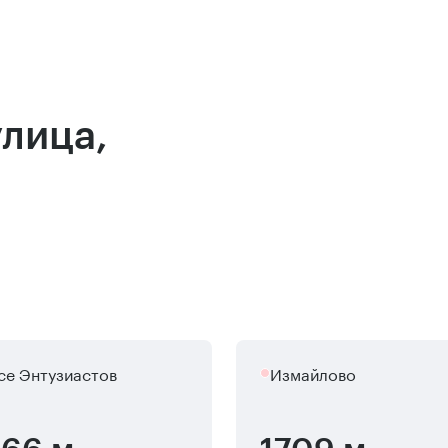
улица,
е Энтузиастов
Измайлово