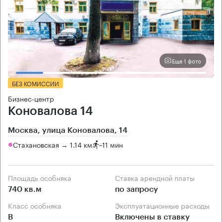
Еще 1 фото
БЕЗ КОМИССИИ
Бизнес-центр
Коновалова 14
Москва, улица Коновалова, 14
Стахановская → 1.14 км
~
11 мин
Площадь особняка
Ставка арендной платы
740 кв.м
по запросу
Класс особняка
Эксплуатационные расходы
B
Включены в ставку