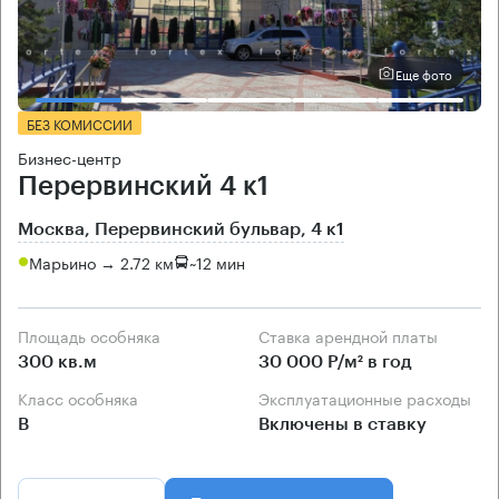
Еще фото
БЕЗ КОМИССИИ
Бизнес-центр
Перервинский 4 к1
Москва, Перервинский бульвар, 4 к1
Марьино → 2.72 км
~
12 мин
Площадь особняка
Ставка арендной платы
300 кв.м
30 000 Р/м² в год
Класс особняка
Эксплуатационные расходы
B
Включены в ставку