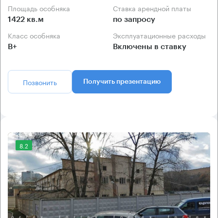
Площадь особняка
Ставка арендной платы
1422 кв.м
по запросу
Класс особняка
Эксплуатационные расходы
B+
Включены в ставку
Позвонить
Получить презентацию
8.2