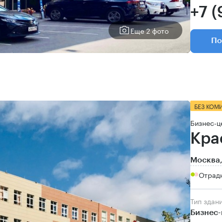
+7 
Еще 2 фото
По
БЕЗ КОМ
Бизнес-ц
Кра
Москва,
Отрадн
Тип здан
Бизнес-