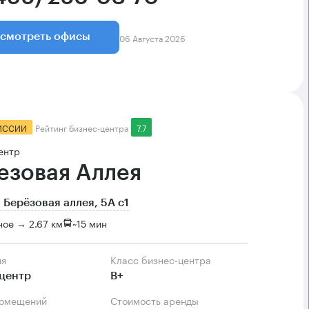
06 Августа 2026
смотреть офисы
ИССИИ
Рейтинг бизнес-центра
7.7
ентр
езовая Аллея
 Берёзовая аллея, 5А с1
ое → 2.67 км
~
15 мин
ия
Класс бизнес-центра
центр
B+
помещений
Стоимость аренды