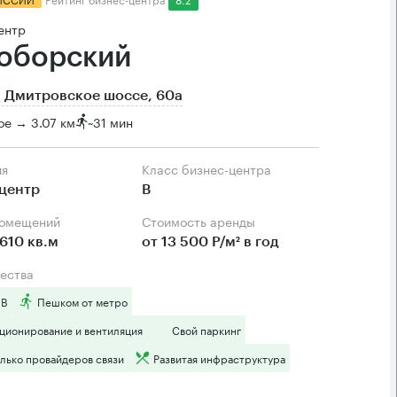
ентр
оборский
 Дмитровское шоссе, 60а
ое → 3.07 км
~
31 мин
ия
Класс бизнес-центра
центр
B
помещений
Стоимость аренды
610 кв.м
от 13 500 Р/м² в год
ества
 B
Пешком от метро
ционирование и вентиляция
Свой паркинг
лько провайдеров связи
Развитая инфраструктура