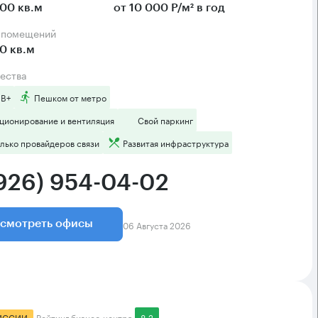
00 кв.м
от 10 000 Р/м² в год
а помещений
0 кв.м
ества
 B+
Пешком от метро
ционирование и вентиляция
Свой паркинг
лько провайдеров связи
Развитая инфраструктура
(926) 954-04-02
06 Августа 2026
смотреть офисы
ИССИИ
Рейтинг бизнес-центра
8.2