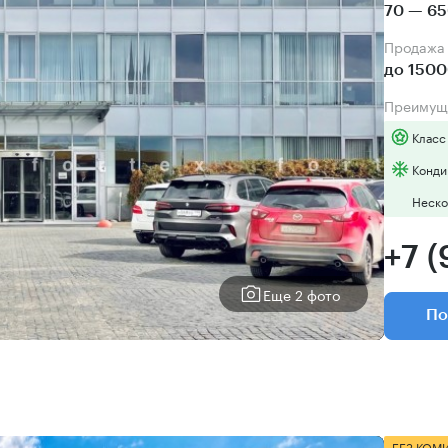
70 — 65
Продаж
до 1500
Преимущ
Класс
Конди
Неско
+7 
Еще 2 фото
По
БЕЗ КОМ