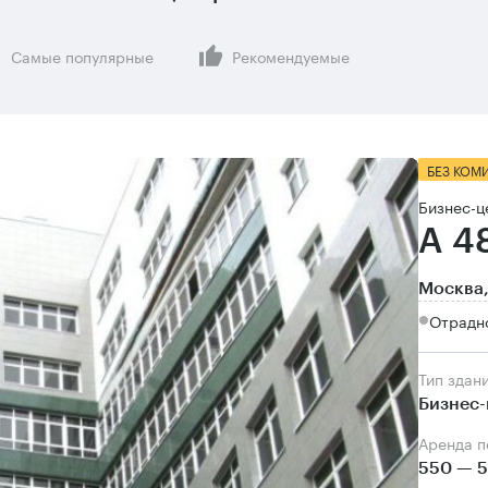
Самые популярные
Рекомендуемые
БЕЗ КОМ
Бизнес-ц
А 4
Москва,
Отрадно
Тип здан
Бизнес-
Аренда 
550 — 5