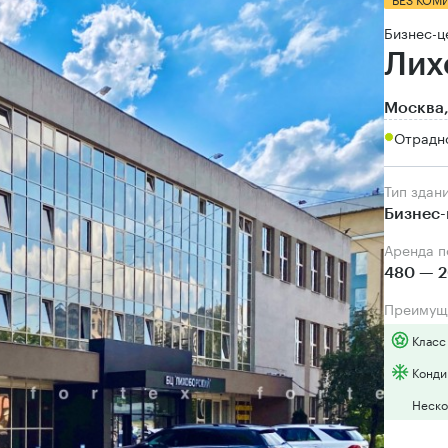
Бизнес-ц
Лих
Москва,
Отрадн
Тип здан
Бизнес-
Аренда 
480 — 2
Преимущ
Класс
Конди
Неско