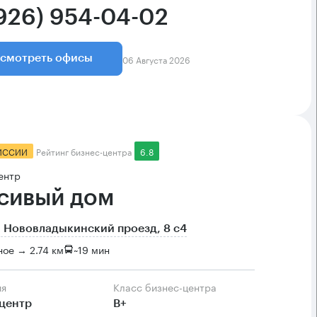
(926) 954-04-02
06 Августа 2026
смотреть офисы
ИССИИ
Рейтинг бизнес-центра
6.8
ентр
сивый дом
 Нововладыкинский проезд, 8 с4
ое → 2.74 км
~
19 мин
ия
Класс бизнес-центра
центр
B+