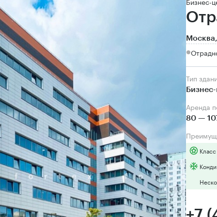
Бизнес-ц
Отр
Москва,
Отрадн
Тип здан
Бизнес-
Аренда 
80 — 10
Преимущ
Класс
Конди
Неско
+7 