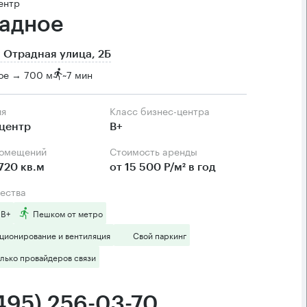
ентр
адное
 Отрадная улица, 2Б
ое → 700 м
~
7 мин
ия
Класс бизнес-центра
центр
B+
помещений
Стоимость аренды
720 кв.м
от 15 500 Р/м² в год
ества
 B+
Пешком от метро
ционирование и вентиляция
Свой паркинг
лько провайдеров связи
(495) 256-03-70