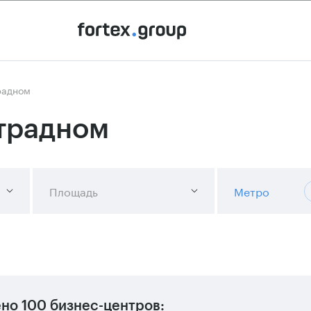
радном
традном
Площадь
Метро
ено
100 бизнес-центров
: