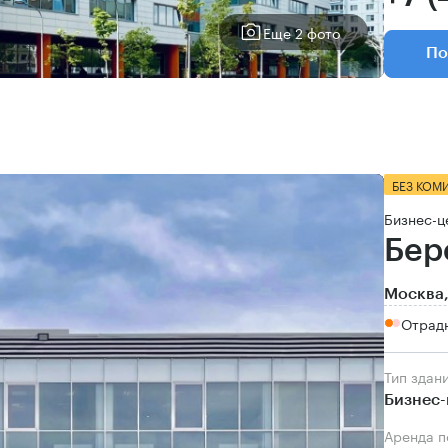
Еще 2 фото
По
БЕЗ КОМ
Бизнес-ц
Бер
Москва,
Отрадн
Тип здан
Бизнес-
Аренда 