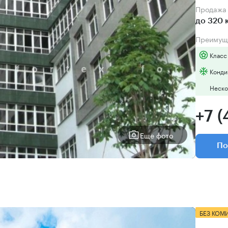
Продаж
до 320 
Преимущ
Класс
Конди
Неско
+7 
Еще фото
По
БЕЗ КОМ