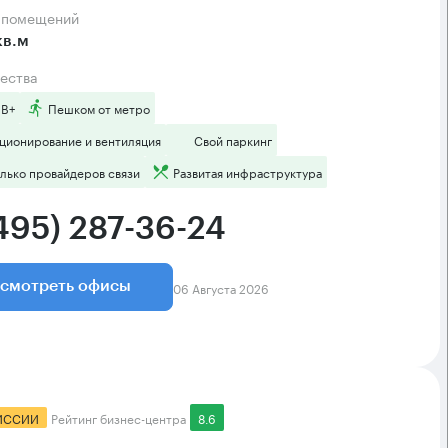
а помещений
кв.м
ества
 B+
Пешком от метро
ционирование и вентиляция
Свой паркинг
лько провайдеров связи
Развитая инфраструктура
(495) 287-36-24
06 Августа 2026
смотреть офисы
ИССИИ
Рейтинг бизнес-центра
8.6