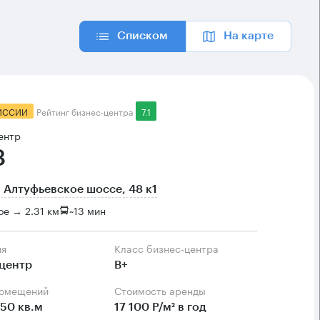
Списком
На карте
ИССИИ
Рейтинг бизнес-центра
7.1
ентр
8
 Алтуфьевское шоссе, 48 к1
е → 2.31 км
~
13 мин
ия
Класс бизнес-центра
центр
B+
помещений
Стоимость аренды
50 кв.м
17 100 Р/м² в год