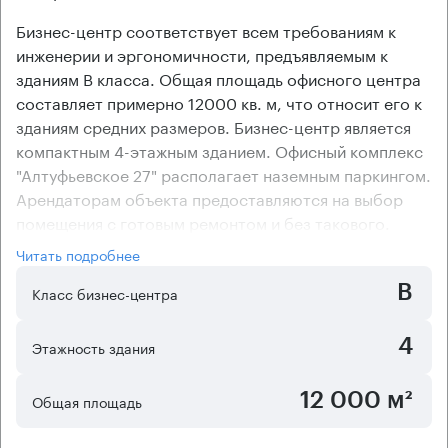
Бизнес-центр соответствует всем требованиям к
инженерии и эргономичности, предъявляемым к
зданиям В класса. Общая площадь офисного центра
составляет примерно 12000 кв. м, что относит его к
зданиям средних размеров. Бизнес-центр является
компактным 4-этажным зданием. Офисный комплекс
"Алтуфьевское 27" располагает наземным паркингом.
Арендаторам объекта предоставляются на выбор
помещения с готовым ремонтом и без такового.
Арендаторы могут самостоятельно установить в
Читать подробнее
помещениях делового комплекса климатическое
B
оборудование, для чего имеются все технические
Класс бизнес-центра
возможности. Бизнес-центр "Алтуфьевское 27" имеет
коридорно-кабинетную планировку, что очень
4
Этажность здания
удобно для компаний, отделы которой ведут
обособленную деятельность.
12 000 м²
Общая площадь