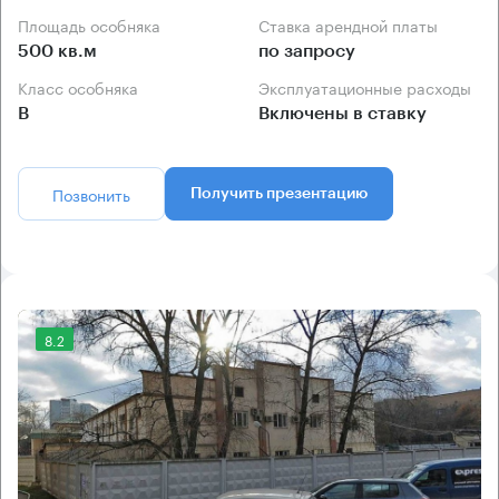
Площадь особняка
Ставка арендной платы
500 кв.м
по запросу
Класс особняка
Эксплуатационные расходы
B
Включены в ставку
Позвонить
Получить презентацию
8.2