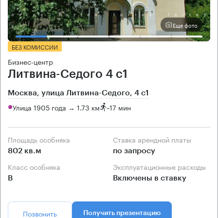
Еще фото
БЕЗ КОМИССИИ
Бизнес-центр
Литвина-Седого 4 с1
Москва, улица Литвина-Седого, 4 с1
Улица 1905 года → 1.73 км
~
17 мин
Площадь особняка
Ставка арендной платы
802 кв.м
по запросу
Класс особняка
Эксплуатационные расходы
B
Включены в ставку
Позвонить
Получить презентацию