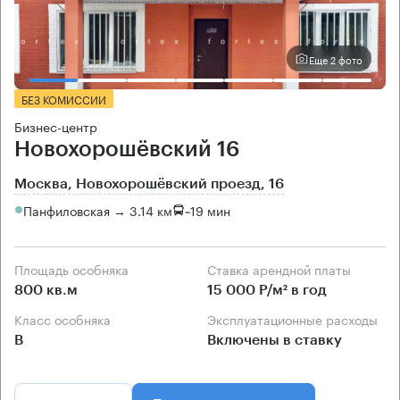
Еще 2 фото
БЕЗ КОМИССИИ
Бизнес-центр
Новохорошёвский 16
Москва, Новохорошёвский проезд, 16
Панфиловская → 3.14 км
~
19 мин
Площадь особняка
Ставка арендной платы
800 кв.м
15 000 Р/м² в год
Класс особняка
Эксплуатационные расходы
B
Включены в ставку