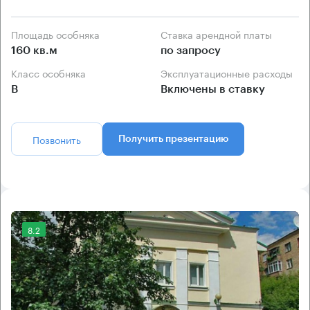
Площадь особняка
Ставка арендной платы
160 кв.м
по запросу
Класс особняка
Эксплуатационные расходы
B
Включены в ставку
Позвонить
Получить презентацию
8.2