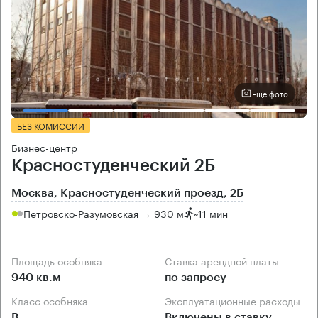
Еще фото
БЕЗ КОМИССИИ
Бизнес-центр
Красностуденческий 2Б
Москва, Красностуденческий проезд, 2Б
Петровско-Разумовская → 930 м
~
11 мин
Площадь особняка
Ставка арендной платы
940 кв.м
по запросу
Класс особняка
Эксплуатационные расходы
B
Включены в ставку