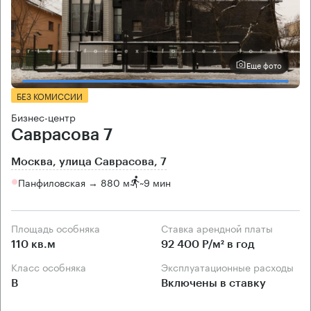
Еще фото
БЕЗ КОМИССИИ
Бизнес-центр
Саврасова 7
Москва, улица Саврасова, 7
Панфиловская → 880 м
~
9 мин
Площадь особняка
Ставка арендной платы
110 кв.м
92 400 Р/м² в год
Класс особняка
Эксплуатационные расходы
B
Включены в ставку