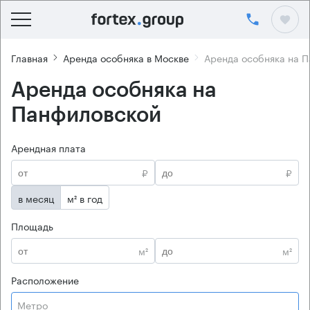
Главная
Аренда особняка в Москве
Аренда особняка на 
Аренда особняка на
Панфиловской
Арендная плата
₽
₽
в месяц
м² в год
Площадь
м²
м²
Расположение
Метро