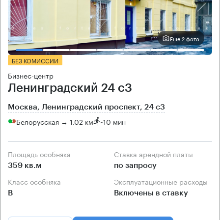
Еще 2 фото
БЕЗ КОМИССИИ
Бизнес-центр
Ленинградский 24 с3
Москва, Ленинградский проспект, 24 с3
Белорусская → 1.02 км
~
10 мин
Площадь особняка
Ставка арендной платы
359 кв.м
по запросу
Класс особняка
Эксплуатационные расходы
B
Включены в ставку