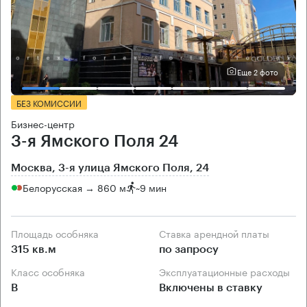
Еще 2 фото
БЕЗ КОМИССИИ
Бизнес-центр
3-я Ямского Поля 24
Москва, 3-я улица Ямского Поля, 24
Белорусская → 860 м
~
9 мин
Площадь особняка
Ставка арендной платы
315 кв.м
по запросу
Класс особняка
Эксплуатационные расходы
B
Включены в ставку