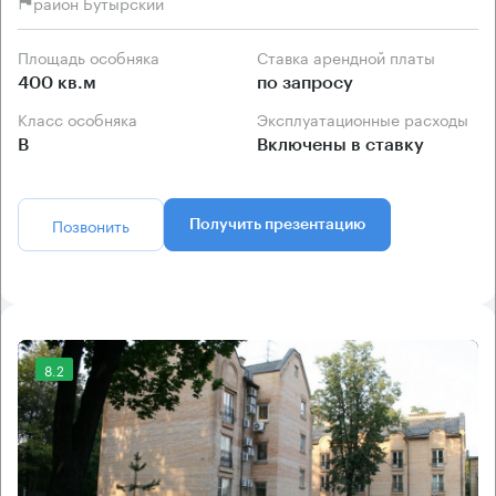
район Бутырский
Площадь особняка
Ставка арендной платы
400 кв.м
по запросу
Класс особняка
Эксплуатационные расходы
B
Включены в ставку
Позвонить
Получить презентацию
8.2