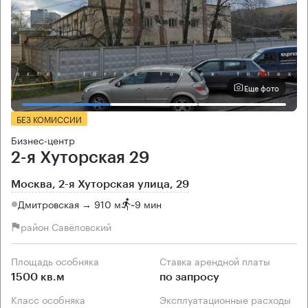
Еще фото
БЕЗ КОМИССИИ
Бизнес-центр
2-я Хуторская 29
Москва, 2-я Хуторская улица, 29
Дмитровская → 910 м
~
9 мин
район Савёловский
Площадь особняка
Ставка арендной платы
1500 кв.м
по запросу
Класс особняка
Эксплуатационные расходы