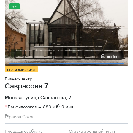
8.2
Еще фото
БЕЗ КОМИССИИ
Бизнес-центр
Саврасова 7
Москва, улица Саврасова, 7
Панфиловская → 880 м
~
9 мин
район Сокол
Площадь особняка
Ставка арендной платы