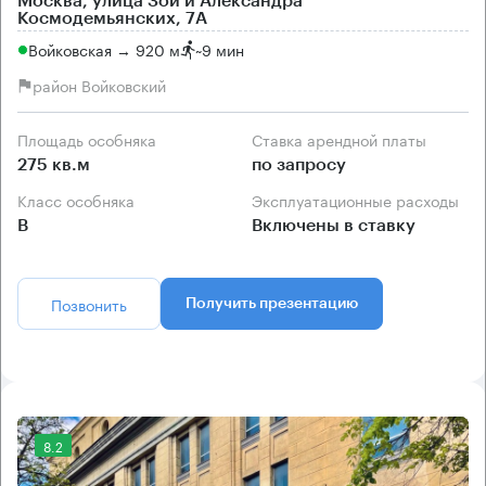
Москва, улица Зои и Александра
Космодемьянских, 7А
Войковская → 920 м
~
9 мин
район Войковский
Площадь особняка
Ставка арендной платы
275 кв.м
по запросу
Класс особняка
Эксплуатационные расходы
B
Включены в ставку
Позвонить
Получить презентацию
8.2