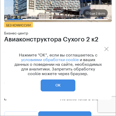
Еще 2 фото
БЕЗ КОМИССИИ
Бизнес-центр
Авиаконструктора Сухого 2 к2
Москва, улица Авиаконструктора Сухого, 2 к2
Нажмите “ОК”, если вы соглашаетесь с
ЦСКА → 670 м
~
7 мин
условиями обработки cookie
и ваших
данных о поведении на сайте, необходимых
район Хорошёвский
для аналитики. Запретить обработку
cookie можете через браузер.
Площадь особняка
Ставка арендной платы
7000 кв.м
по запросу
ОК
Класс особняка
Эксплуатационные расходы
B
Не включены в ставку