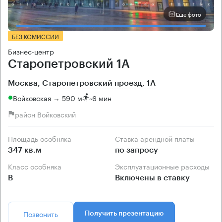
Еще фото
БЕЗ КОМИССИИ
Бизнес-центр
Старопетровский 1А
Москва, Старопетровский проезд, 1А
Войковская → 590 м
~
6 мин
район Войковский
Площадь особняка
Ставка арендной платы
347 кв.м
по запросу
Класс особняка
Эксплуатационные расходы
B
Включены в ставку
Позвонить
Получить презентацию