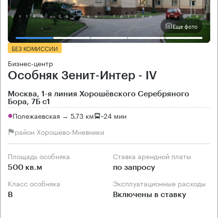
Еще фото
БЕЗ КОМИССИИ
Бизнес-центр
Особняк Зенит-Интер - IV
Москва, 1-я линия Хорошёвского Серебряного
Бора, 7Б с1
Полежаевская → 5.73 км
~
24 мин
район Хорошёво-Мневники
Площадь особняка
Ставка арендной платы
500 кв.м
по запросу
Класс особняка
Эксплуатационные расходы
B
Включены в ставку