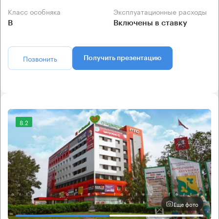
Класс особняка
Эксплуатационные расходы
B
Включены в ставку
Позвонить
Получить презентацию
8.2
Еще фото