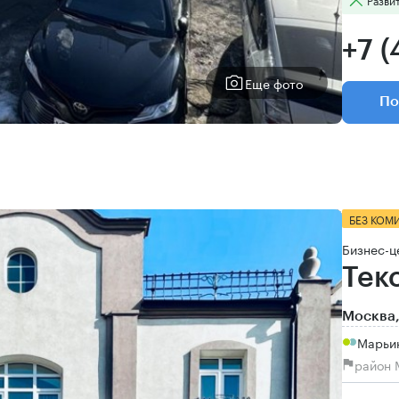
+7 (
Еще фото
По
БЕЗ КОМ
Бизнес-ц
Тек
Москва,
Марьи
район 