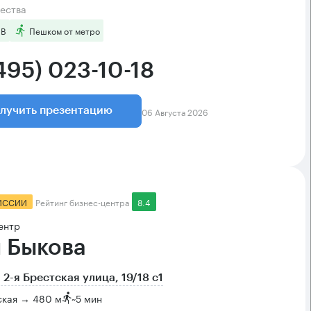
ества
 B
Пешком от метро
495) 023-10-18
06 Августа 2026
лучить презентацию
ИССИИ
Рейтинг бизнес-центра
8.4
ентр
 Быкова
 2-я Брестская улица, 19/18 с1
ская → 480 м
~
5 мин