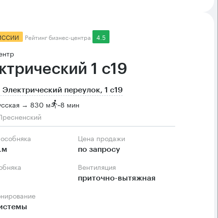
ИССИИ
Рейтинг бизнес-центра
4.5
ентр
ктрический 1 с19
 Электрический переулок, 1 с19
усская → 830 м
~
8 мин
Пресненский
 особняка
Цена продажи
.м
по запросу
собняка
Вентиляция
приточно-вытяжная
онирование
системы