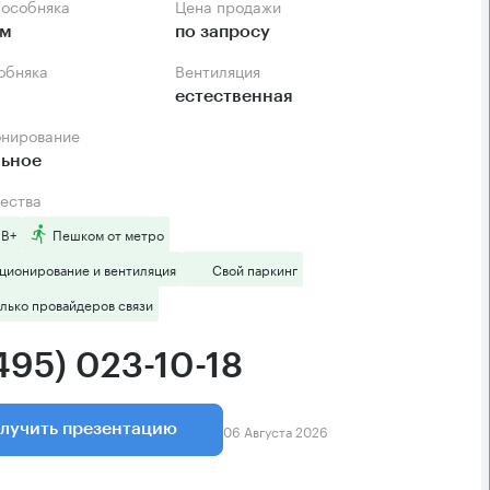
 особняка
Цена продажи
.м
по запросу
собняка
Вентиляция
естественная
онирование
льное
ества
 B+
Пешком от метро
ционирование и вентиляция
Свой паркинг
лько провайдеров связи
495) 023-10-18
06 Августа 2026
лучить презентацию