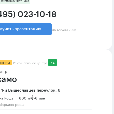
495) 023-10-18
06 Августа 2026
лучить презентацию
ИССИИ
Рейтинг бизнес-центра
7.4
ентр
само
 1-й Вышеславцев переулок, 6
на Роща → 800 м
~
8 мин
Марьина роща