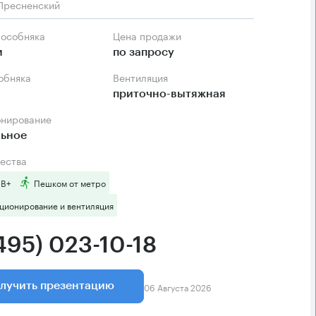
Пресненский
 особняка
Цена продажи
м
по запросу
собняка
Вентиляция
приточно-вытяжная
онирование
льное
ества
 B+
Пешком от метро
ционирование и вентиляция
495) 023-10-18
06 Августа 2026
лучить презентацию