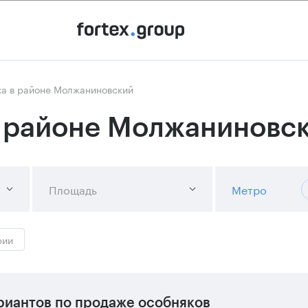
а в районе Молжаниновский
в районе Молжаниновс
Площадь
Метро
рии
риантов
по продаже особняков