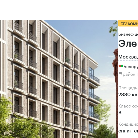
БЕЗ КОМ
Бизнес-ц
Эле
Москва,
Белор
район 
Площадь
2880 кв
Класс о
B
Кондици
сплит-