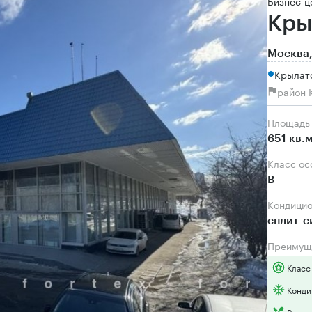
Бизнес-ц
Кры
Москва,
Крылатс
район 
Площадь
651 кв.
Класс о
B
Кондици
сплит-
Преимущ
Класс
Конди
Разви