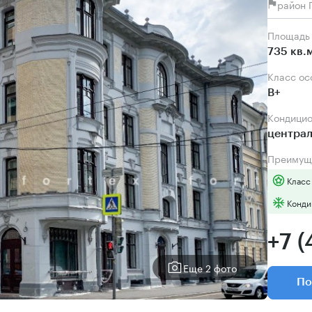
район 
Площадь
735 кв.
Класс о
B+
Кондици
центра
Преимущ
Класс
Конди
+7 (
Еще 2 фото
По