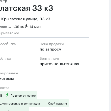
ентр
латская 33 к3
 Крылатская улица, 33 к3
кое → 1.39 км
~
14 мин
Крылатское
 особняка
Цена продажи
м
по запросу
собняка
Вентиляция
приточно-вытяжная
онирование
системы
ества
 B
Пешком от метро
ционирование и вентиляция
Свой паркинг
тая инфраструктура