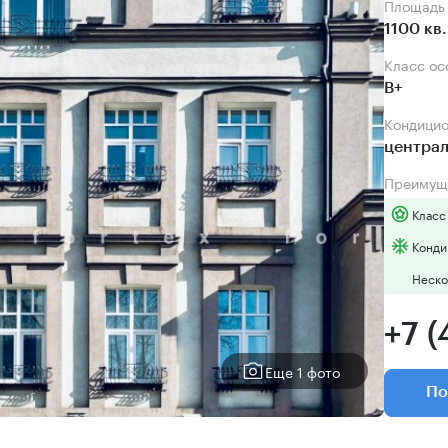
Площадь
1100 кв
Класс о
B+
Кондици
центра
Преимущ
Класс
Конди
Неско
+7 (
Еще 1 фото
По