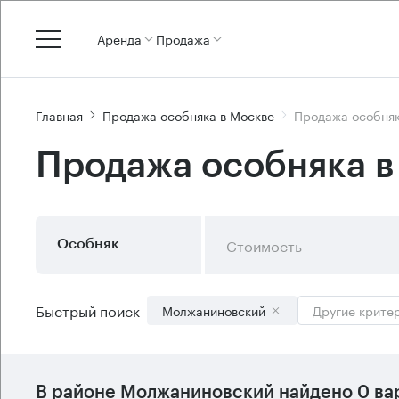
Аренда
Продажа
Главная
Продажа особняка в Москве
Продажа особняк
Продажа особняка 
Стоимость
Особняк
Быстрый поиск
Молжаниновский
Другие крите
В
районе Молжаниновский
найдено
0 ва