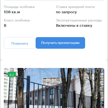
Площадь особняка
Ставка арендной платы
108 кв.м
по запросу
Класс особняка
Эксплуатационные расходы
B
Включены в ставку
Позвонить
Получить презентацию
8.2