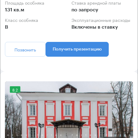
Площадь особняка
Ставка арендной платы
131 кв.м
по запросу
Класс особняка
Эксплуатационные расходы
B
Включены в ставку
Позвонить
Получить презентацию
8.2