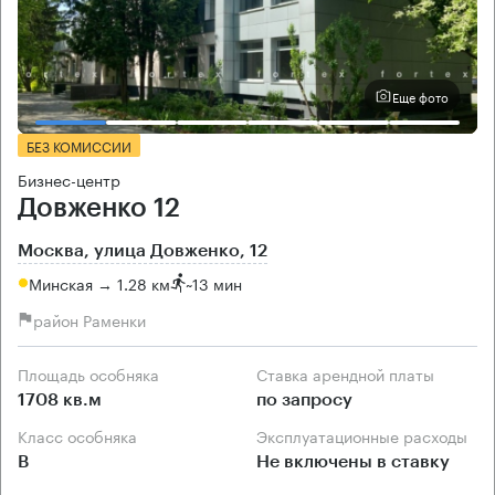
Еще фото
БЕЗ КОМИССИИ
Бизнес-центр
Довженко 12
Москва, улица Довженко, 12
Минская → 1.28 км
~
13 мин
район Раменки
Площадь особняка
Ставка арендной платы
1708 кв.м
по запросу
Класс особняка
Эксплуатационные расходы
B
Не включены в ставку