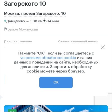
Загорского 10
Москва, проезд Загорского, 10
Давыдково → 1.38 км
~
14 мин
район Можайский
Площадь здания
Ставка арендной платы
1324 кв.м
по запросу
Нажмите “ОК”, если вы соглашаетесь с
Класс здания
Эксплуатационные расходы
условиями обработки cookie
и ваших
данных о поведении на сайте, необходимых
B
Включены в ставку
для аналитики. Запретить обработку
cookie можете через браузер.
Позвонить
Получить презентацию
ОК
8.2