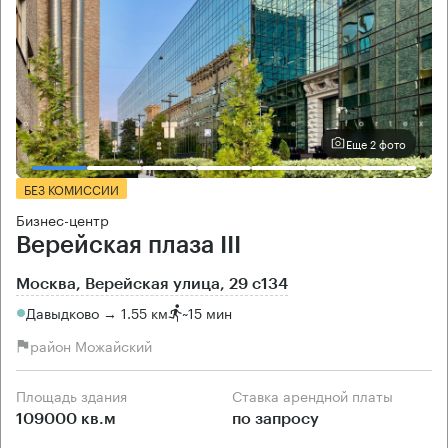
Еще 2 фото
БЕЗ КОМИССИИ
Бизнес-центр
Верейская плаза III
Москва, Верейская улица, 29 с134
Давыдково → 1.55 км
~
15 мин
район Можайский
Площадь здания
Ставка арендной платы
109000 кв.м
по запросу