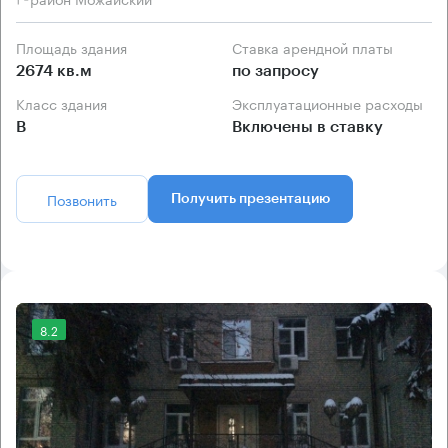
Площадь здания
Ставка арендной платы
2674 кв.м
по запросу
Класс здания
Эксплуатационные расходы
B
Включены в ставку
Позвонить
Получить презентацию
8.2