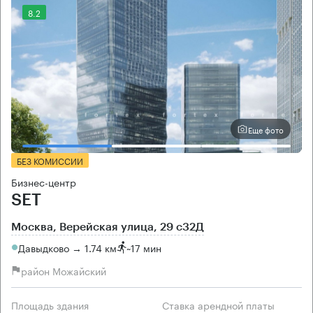
8.2
Еще фото
БЕЗ КОМИССИИ
Бизнес-центр
SET
Москва, Верейская улица, 29 с32Д
Давыдково → 1.74 км
~
17 мин
район Можайский
Площадь здания
Ставка арендной платы