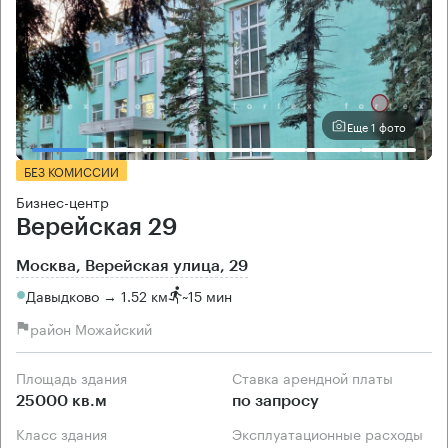
Еще 1 фото
БЕЗ КОМИССИИ
Бизнес-центр
Верейская 29
Москва, Верейская улица, 29
Давыдково → 1.52 км
~
15 мин
район Можайский
Площадь здания
Ставка арендной платы
25000 кв.м
по запросу
Класс здания
Эксплуатационные расходы