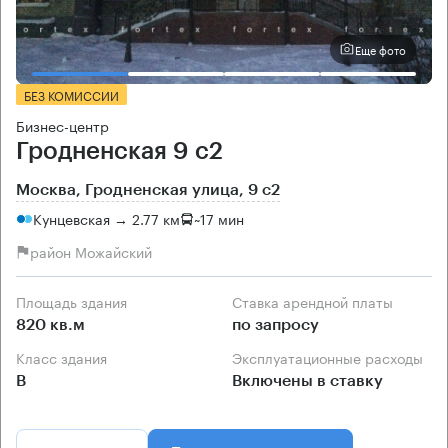
Еще фото
БЕЗ КОМИССИИ
Бизнес-центр
Гродненская 9 с2
Москва, Гродненская улица, 9 с2
Кунцевская → 2.77 км
~
17 мин
район Можайский
Площадь здания
Ставка арендной платы
820 кв.м
по запросу
Класс здания
Эксплуатационные расходы
B
Включены в ставку