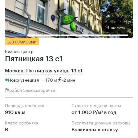
Еще фото
БЕЗ КОМИССИИ
Бизнес-центр
Пятницкая 13 с1
Москва, Пятницкая улица, 13 с1
Новокузнецкая → 170 м
~
2 мин
район Замоскворечье
Площадь особняка
Ставка арендной платы
910 кв.м
от 1 000 Р/м² в год
Класс особняка
Эксплуатационные расходы
B
Включены в ставку