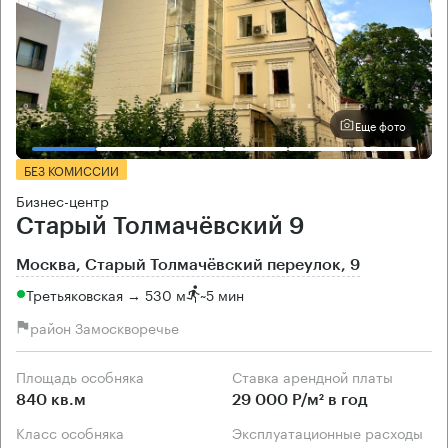
Еще фото
БЕЗ КОМИССИИ
Бизнес-центр
Старый Толмачёвский 9
Москва, Старый Толмачёвский переулок, 9
Третьяковская → 530 м
~
5 мин
район Замоскворечье
Площадь особняка
Ставка арендной платы
840 кв.м
29 000 Р/м² в год
Класс особняка
Эксплуатационные расходы