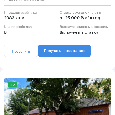
Площадь особняка
Ставка арендной платы
2083 кв.м
от 25 000 Р/м² в год
Класс особняка
Эксплуатационные расходы
B
Включены в ставку
Позвонить
Получить презентацию
8.2