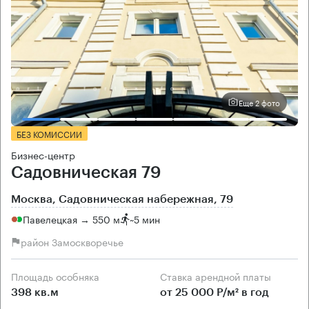
Еще 2 фото
БЕЗ КОМИССИИ
Бизнес-центр
Садовническая 79
Москва, Садовническая набережная, 79
Павелецкая → 550 м
~
5 мин
район Замоскворечье
Площадь особняка
Ставка арендной платы
398 кв.м
от 25 000 Р/м² в год