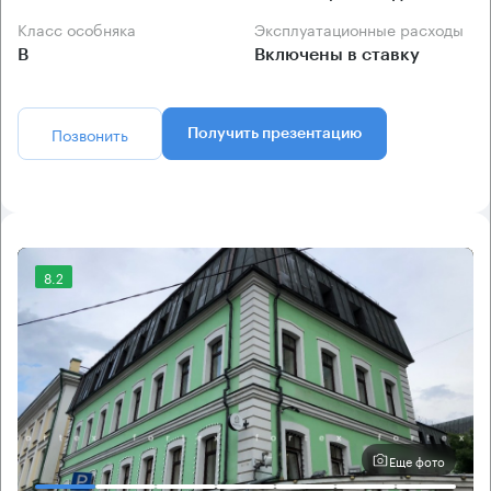
Класс особняка
Эксплуатационные расходы
B
Включены в ставку
Позвонить
Получить презентацию
8.2
Еще фото