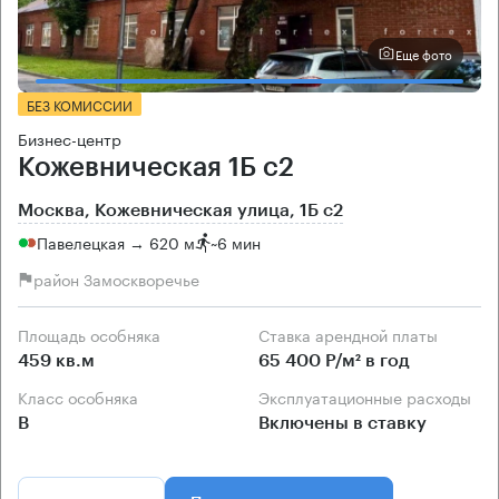
Еще фото
БЕЗ КОМИССИИ
Бизнес-центр
Кожевническая 1Б с2
Москва, Кожевническая улица, 1Б с2
Павелецкая → 620 м
~
6 мин
район Замоскворечье
Площадь особняка
Ставка арендной платы
459 кв.м
65 400 Р/м² в год
Класс особняка
Эксплуатационные расходы
B
Включены в ставку