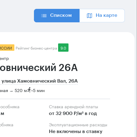
Списком
На карте
ИССИИ
Рейтинг бизнес-центра
9.0
ентр
овнический 26А
 улица Хамовнический Вал, 26А
вная → 520 м
~
5 мин
 особняка
Ставка арендной платы
.м
от 32 900 Р/м² в год
собняка
Эксплуатационные расходы
Не включены в ставку