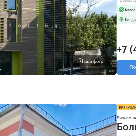
Класс
Конди
+7 
Еще фото
По
БЕЗ КОМ
Бизнес-ц
Бол