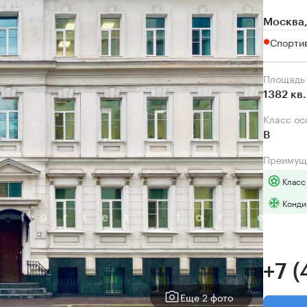
Москва,
Спортив
Площадь
1382 кв
Класс о
B
Преимущ
Класс
Конди
+7 
Еще 2 фото