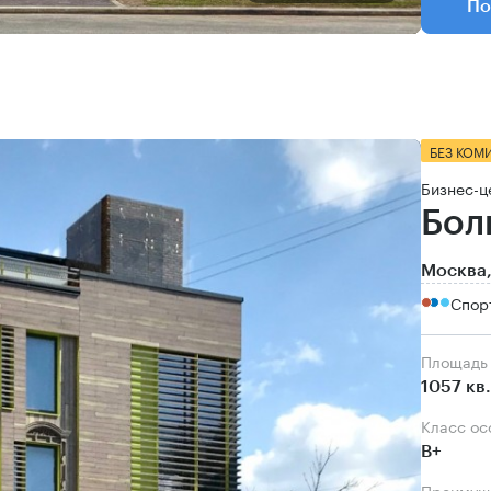
По
БЕЗ КОМ
Бизнес-ц
Бол
Москва,
Спор
Площадь
1057 кв
Класс о
B+
Преимущ