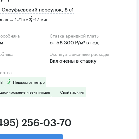
 Олсуфьевский переулок, 8 с1
ная → 1.71 км
~
17 мин
 особняка
Ставка арендной платы
.м
от 58 300 Р/м² в год
собняка
Эксплуатационные расходы
Включены в ставку
ества
 B
Пешком от метро
ционирование и вентиляция
Свой паркинг
(495) 256-03-70