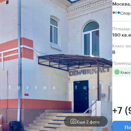
Москва,
Спорт
Площадь
180 кв.
Класс о
B
Преимущ
Класс
+7 (
Еще 2 фото
По