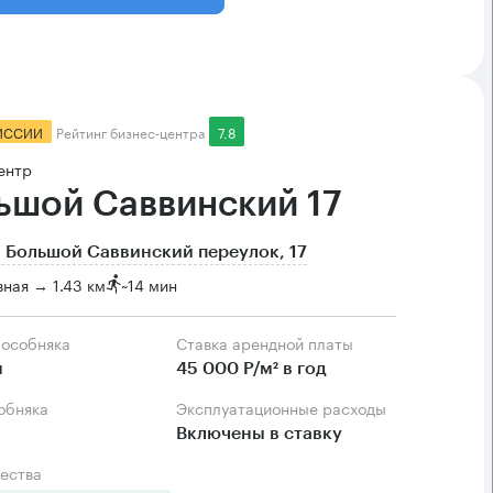
ИССИИ
Рейтинг бизнес-центра
7.8
ентр
ьшой Саввинский 17
 Большой Саввинский переулок, 17
ная → 1.43 км
~
14 мин
 особняка
Ставка арендной платы
м
45 000 Р/м² в год
собняка
Эксплуатационные расходы
Включены в ставку
ества