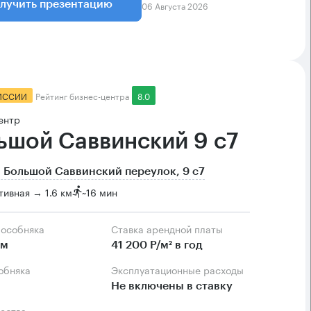
06 Августа 2026
лучить презентацию
ИССИИ
Рейтинг бизнес-центра
8.0
ентр
ьшой Саввинский 9 с7
 Большой Саввинский переулок, 9 с7
тивная → 1.6 км
~
16 мин
 особняка
Ставка арендной платы
.м
41 200 Р/м² в год
собняка
Эксплуатационные расходы
Не включены в ставку
ества