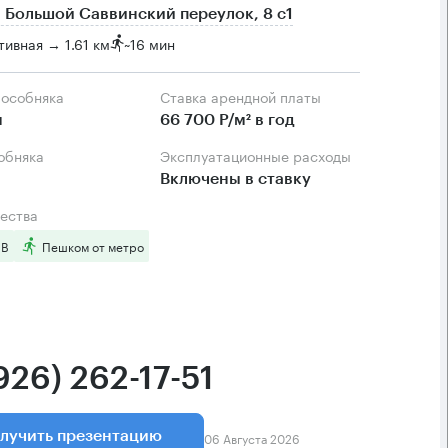
 Большой Саввинский переулок, 8 с1
ивная → 1.61 км
~
16 мин
 особняка
Ставка арендной платы
м
66 700 Р/м² в год
собняка
Эксплуатационные расходы
Включены в ставку
ества
 B
Пешком от метро
926) 262-17-51
06 Августа 2026
лучить презентацию