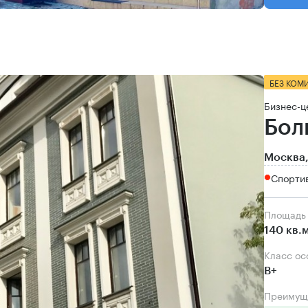
БЕЗ КОМ
Бизнес-ц
Бол
Москва,
Спортив
Площадь
140 кв.
Класс о
B+
Преимущ