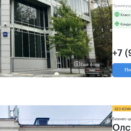
Преимущ
Класс
Конди
+7 
Еще фото
По
БЕЗ КОМ
Бизнес-ц
Олс