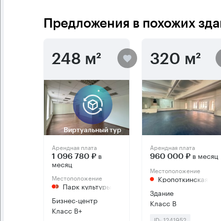
Предложения в похожих зда
248 м²
320 м²
Виртуальный тур
Арендная плата
Арендная плата
в
в месяц
1 096 780 ₽
960 000 ₽
месяц
Местоположение
Местоположение
Кропоткинская
Парк культуры
Здание
Бизнес-центр
Класс B
Класс B+
ID: 1241952