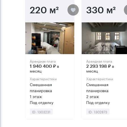
220 м²
330 м²
Арендная плата
Арендная плата
в
в
1 940 400 ₽
2 293 198 ₽
месяц
месяц
Характеристики
Характеристики
Смешанная
Смешанная
планировка
планировка
1 этаж
2 этаж
Под отделку
Под отделку
ID: 1303231
ID: 1302873