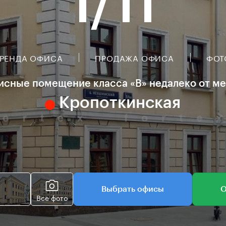
1/11
РЕНДА ОФИСА
ПРОДАЖА ОФИСА
ФОТ
сные помещение класса «B» недалеко от м
Кропоткинская
Выбрать офисы
О
Все фото