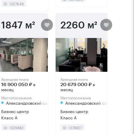
ID: 1327646
1847 м²
2260 м²
Арендная плата
Арендная плата
в
в
16 900 050 ₽
20 679 000 ₽
месяц
месяц
Местоположение
Местоположение
Александровский сад
Александровский сад
Бизнес-центр
Бизнес-центр
Класс А
Класс А
ID: 1329882
ID: 1378827