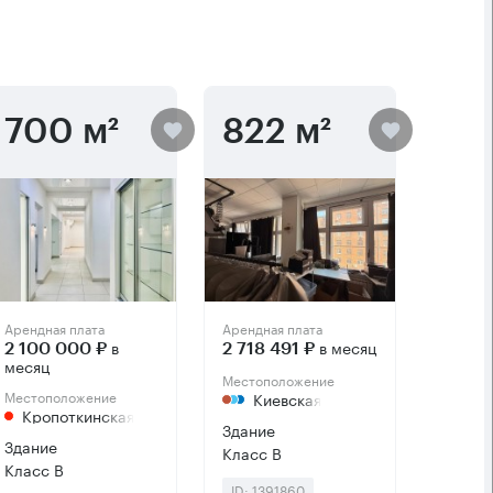
700 м²
822 м²
Арендная плата
Арендная плата
в
в месяц
2 100 000 ₽
2 718 491 ₽
месяц
Местоположение
Местоположение
Киевская
Кропоткинская
Здание
Здание
Класс B
Класс B
ID: 1391860