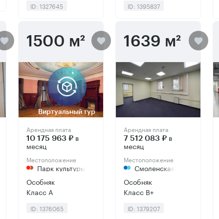
ID: 1327645
ID: 1395837
1500 м²
1639 м²
Виртуальный тур
Арендная плата
Арендная плата
в
в
10 175 963 ₽
7 512 083 ₽
месяц
месяц
Местоположение
Местоположение
Парк культуры
Смоленская
Особняк
Особняк
Класс А
Класс B+
ID: 1376065
ID: 1379207