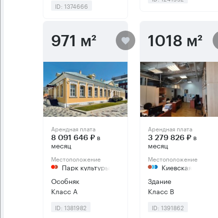
ID: 1374666
971 м²
1018 м²
Арендная плата
Арендная плата
в
в
8 091 646 ₽
3 279 826 ₽
месяц
месяц
Местоположение
Местоположение
Парк культуры
Киевская
Особняк
Здание
Класс А
Класс B
ID: 1381982
ID: 1391862