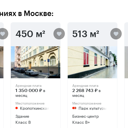
ниях в Москве:
450 м²
513 м²
Арендная плата
Арендная плата
в
в
1 350 000 ₽
2 268 743 ₽
месяц
месяц
Местоположение
Местоположение
Кропоткинская
Парк культуры
Здание
Бизнес-центр
Класс B
Класс B+